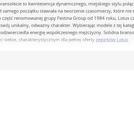
bransolecie to kwintesencja dynamicznego, miejskiego stylu połą
 samego początku stawiała na tworzenie czasomierzy, które nie ty
o część renomowanej grupy Festina Group od 1984 roku, Lotus c
swój unikalny, odważny charakter. Wybierając modele z tej kate
e odzwierciedla energię współczesnego mężczyzny. Solidna bransol
i siebie, charakterystycznym dla pełnej oferty
zegarków Lotus
.
echniczna i materiały w męskich czas
zmy kwarcowe
- Sercem większości męskich zegarków Lotus są pr
rantują one wyjątkową dokładność chodu, minimalną potrzebę ko
zbudowany datownik, co jest kluczowe dla aktywnego mężczyzny.
lachetna 316L
- Koperty oraz bransolety wykonywane są z najwyższej
odpornością na korozję i uszkodzenia mechaniczne, a co najważnie
alowe
- Bransolety w męskich modelach Lotus to synonim trwałości
ort noszenia i pewne zapięcie motylkowe lub zatrzaskowe z zabe