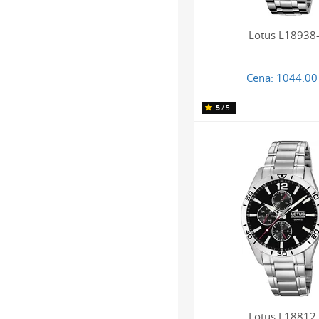
Lotus L18938
Cena:
1044.00 
5
/5
Lotus L18812