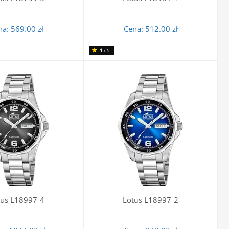
na:
569.00 zł
Cena:
512.00 zł
1
/5
tus L18997-4
Lotus L18997-2