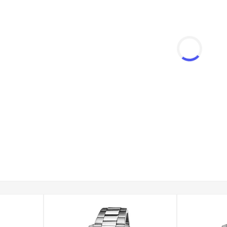
ści na nadgarstku.
dwyższonej odporności
- Tarcze chronione są przez utwardzane 
 chroni je przed pęknięciami przy uderzeniach, a twardością za
zelności
- Wiele modeli z tej kategorii oferuje wodoszczelność 
dą, w tym mycie rąk, prysznic, a nawet pływanie powierzchniow
onalność
- Męskie zegarki Lotus na bransolecie często wyposażo
 nich precyzyjny chronograf (stoper), tachymetr do pomiaru pręd
dnych serii, w tym m.in.
: Chrono, Hybrid, Minimalist, Revival, 
ncji, przez sportową dynamikę, aż po nowoczesne modele hybrydo
 otrzymujesz produkt z oficjalnej polskiej dystrybucji, objęty p
ne pudełko, co czyni go idealnym pomysłem na prezent. Zapewn
 kraju.