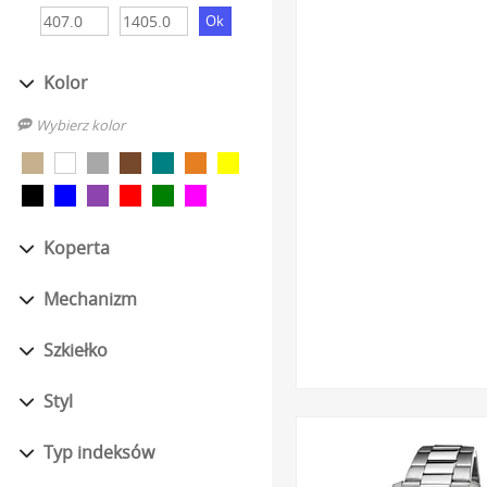
sobie poczucie solidno
Szkło mineralne o po
elastycznością, która
Kolor
użytkowaniu.
Wybierz kolor
Wysoka klasa wodoszc
swobodny kontakt z wo
każdego dnia.
Zaawansowana funkcj
Koperta
użyteczność. Należą do
miesiąca.
Mechanizm
Szeroki wybór różnoro
- od klasycznej elega
Szkiełko
Kupując, masz pewność, że
Styl
i zapakowany w oryginal
dostawę na terenie całego
Typ indeksów