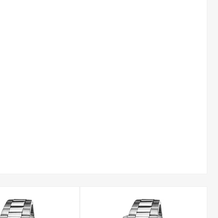
szkło mineralne. Stanowi ono optymalny kompromis pomiędzy
pewniającą dobrą odporność na zarysowania w codziennym
na poziomie 5 ATM lub 10 ATM (50-100 metrów). Pozwala to na
e, co czyni zegarek niezwykle praktycznym towarzyszem
ne są w dodatkowe komplikacje, które podnoszą ich
kości czy multidatownik wskazujący dzień tygodnia i
Freedom oraz Marc Marquez, które oferują zróżnicowany design
we łączące świat analogowy z funkcjami smart.
ełną gwarancją producenta. Każdy zegarek jest fabrycznie nowy
iamy również profesjonalne doradztwo oraz darmową i szybką