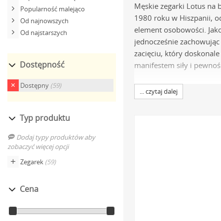
Męskie zegarki Lotus na 
Popularność malejąco
1980 roku w Hiszpanii, od
Od najnowszych
element osobowości. Jak
Od najstarszych
jednocześnie zachowując 
zacięciu, który doskonal
Dostępność
manifestem siły i pewnośc
Specyfikacja t
Dostępny
(59)
... czytaj dalej
Niezawodne mechani
Typ produktu
produkcji Miyota. Gwa
Dodaj typy produktów aby
jak chronograf czy ro
zobaczyć więcej opcji
Hipoalergiczna stal sz
Zegarek
(59)
cechuje się wyjątkową 
reakcji alergicznych.
Cena
Solidne bransolety st
mesh, zapewniają komf