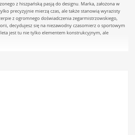
czonego z hiszpańską pasją do designu. Marka, założona w
lko precyzyjnie mierzą czas, ale także stanowią wyrazisty
zerpie z ogromnego doświadczenia zegarmistrzowskiego,
gorii, decydujesz się na niezawodny czasomierz o sportowym
eta jest tu nie tylko elementem konstrukcyjnym, ale
omierzach Lotus
ecyzyjne japońskie mechanizmy kwarcowe, najczęściej
nserwacji oraz dostęp do zaawansowanych funkcji, takich
 jakości chirurgicznej stali szlachetnej 316L. Materiał ten
jsze, jest w pełni bezpieczny dla skóry, eliminując ryzyko
. Zbudowane z pełnych ogniw lub w formie gęstej siatki typu
zpieczeniem. To idealne rozwiązanie dla mężczyzn ceniących