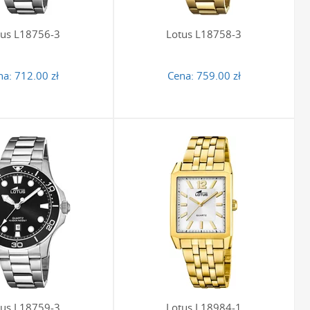
tus L18756-3
Lotus L18758-3
na:
712.00 zł
Cena:
759.00 zł
tus L18759-3
Lotus L18984-1