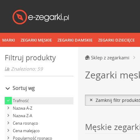
MARKI
ZEGARKI MĘSKIE
ZEGARKI DAMSKIE
ZEGARKI DZIECIĘCE
Filtruj produkty
Sklep z zegarkami
Znaleziono: 59
Zegarki męsk
Sortuj wg
Zamknij filtr produk
Trafność
Nazwa A-Z
Nazwa Z-A
Cena rosnąco
Męskie zegarki
Cena malejąco
Popularność rosnąco