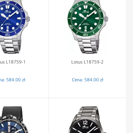
oskonały wybór?
mierza o wyrazistym, zdecydowanym charakterze. Stalowa
kowi masywności i podkreśla jego techniczną estetykę. Taki
niwersalny - świetnie komponuje się zarówno z biznesowym
e. Solidne zapięcia z zabezpieczeniem chronią przed
przez cały dzień. To idealne połączenie hiszpańskiego,
tus L18759-1
Lotus L18759-2
 co dzień i na specjalne okazje.
na:
584.00 zł
Cena:
584.00 zł
oże przetrwać lata. Aby nadać mu jeszcze bardziej osobistego
cja, ważna data czy inicjały sprawią, że podarunek stanie
 zapoznania się z naszą ofertą
opcji grawerowania zegarków
,