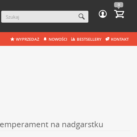
0
WYPRZEDAŻ
NOWOŚCI
BESTSELLERY
KONTAKT
ki temperament na nadgarstku