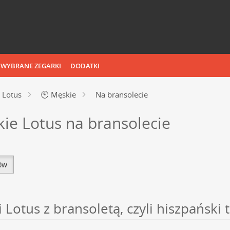
WYBRANE ZEGARKI
DODATKI
Lotus
🕙
Męskie
Na bransolecie
ie Lotus na bransolecie
tów
 Lotus z bransoletą, czyli hiszpańs