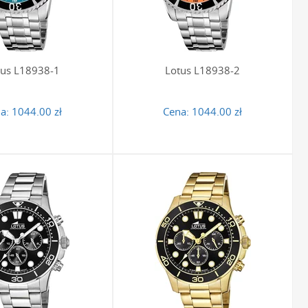
d zarysowaniami.
?
tus L18938-1
Lotus L18938-2
niw, posiada możliwość regulacji długości poprzez usunięcie
 specjalistycznych narzędzi, zalecamy skorzystanie z usług
stka bez ryzyka uszkodzenia jej struktury czy zarysowania
a:
1044.00 zł
Cena:
1044.00 zł
 jest odporny na działanie wody pod wyższym ciśnieniem. Z
 i uprawiać sporty wodne na powierzchni. Zapewnia to dużą
ci, zarówno na lądzie, jak i w wodzie.