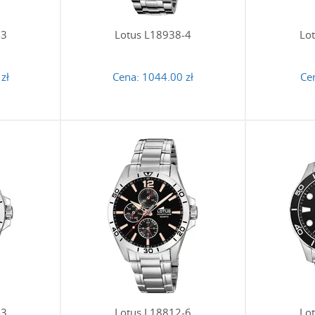
-3
Lotus L18938-4
Lo
zł
Cena:
1044.00 zł
Ce
-3
Lotus L18812-6
Lo