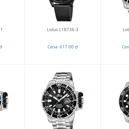
 aktywnym użytkowaniu, oferując optymalną ochronę tarczy prze
 zegarku Lotus można samodzielnie skrócić
-1
Lotus L18736-3
Lo
 w zegarkach Lotus, zwłaszcza tych zbudowanych z klasycznych og
entów. Choć czynność tę można wykonać samodzielnie przy użyciu
trza. Gwarantuje to precyzyjne dopasowanie bransolety do nadgar
zł
Cena:
617.00 zł
Cen
szczelność 10 ATM w modelach Lotus?
 poziomie 10 ATM (lub 10 bar / 100 metrów) oznacza, że zegarek
 bezpiecznie brać prysznic, kąpać się w wannie, a także pływać
yni zegarek wszechstronnym partnerem podczas różnych aktywnoś