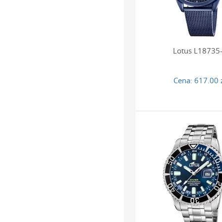
zaletą przy codziennym,
Czy bransoletę w
Lotus L18735
Tak, większość bransolet
odpowiedniej liczby segm
profesjonalnego zegarmis
Cena:
617.00 
powierzchni.
Co oznacza wodo
Klasa wodoszczelności na
takim czasomierzem można
swobodę użytkowania i cz