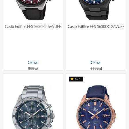
Casio Edifice EFS-S630BL-5AVUEF
Casio Edifice EFS-S630DC-2AVUEF
Cena:
Cena:
999 zł
1199 zł
656.00 zł
858.00 zł
5
/5