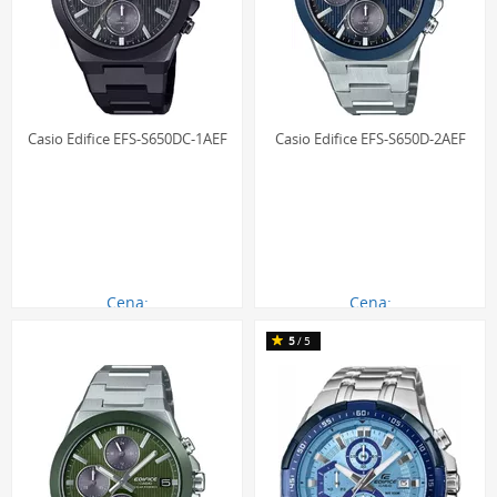
Stal szlachetna 316L:
Podstawowy materiał konstrukcyjny
kopert i bransolet w kolekcji Edifice. Jest to stop żelaza,
chromu, niklu i molibdenu, charakteryzujący się wyjątkową
odpornością na korozję, działanie kwasów i słonej wody.
Dzięki niskiej zawartości niklu jest hipoalergiczny i
Casio Edifice EFS-S650DC-1AEF
Casio Edifice EFS-S650D-2AEF
bezpieczny dla skóry.
Włókno węglowe (Carbon Fiber):
Materiał kompozytowy
stosowany w bolidach Formuły 1, który znalazł
zastosowanie również w zegarkach Edifice. Bezele lub
elementy tarczy wykonane z włókna węglowego cechują
się niezwykle niską masą przy jednoczesnej bardzo
Cena:
Cena:
868.00 zł
718.00 zł
wysokiej wytrzymałości mechanicznej. Nadaje to zegarkom
5
/5
nowoczesny, technologiczny wygląd i poprawia komfort
noszenia.
Sportowa elegancja i
niezawodność: dlaczego warto
wybrać zegarek Casio Edifice?