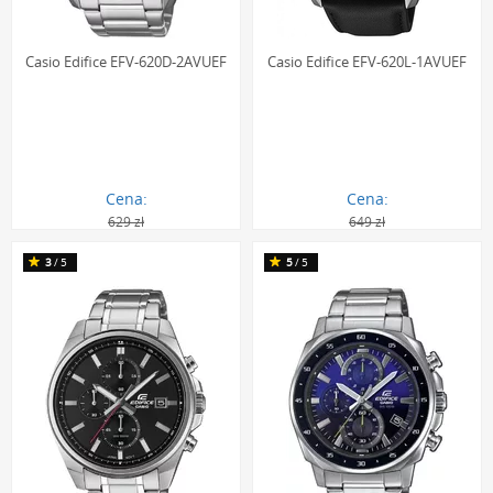
Casio Edifice EFV-620D-2AVUEF
Casio Edifice EFV-620L-1AVUEF
Cena:
Cena:
629 zł
649 zł
411.00 zł
430.00 zł
3
/5
5
/5