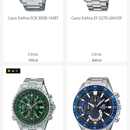
Casio Edifice ECB-30DB-1A9EF
Casio Edifice EF-527D-2AVUEF
Cena:
Cena:
799 zł
839 zł
601.00 zł
527.00 zł
4
/5