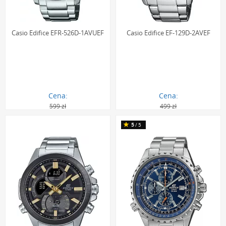
Casio Edifice EFR-526D-1AVUEF
Casio Edifice EF-129D-2AVEF
Cena:
Cena:
599 zł
499 zł
397.00 zł
327.00 zł
5
/5