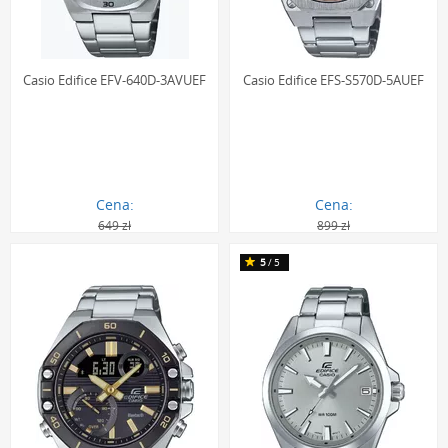
Casio Edifice EFV-640D-3AVUEF
Casio Edifice EFS-S570D-5AUEF
Cena:
Cena:
649 zł
899 zł
464.00 zł
652.00 zł
5
/5