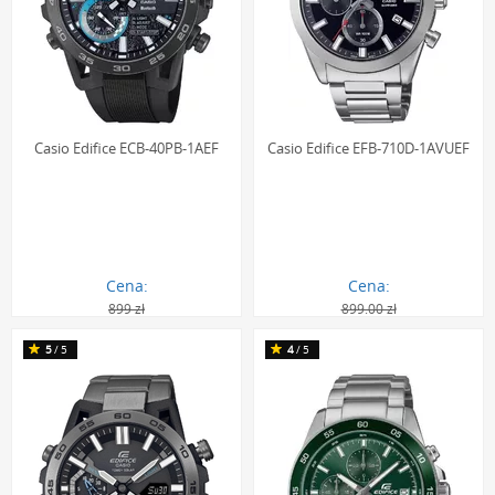
uprawianie sportów wodnych bez obaw o uszkodzenie
mechanizmu.
Casio Edifice: najważniejsze atuty
techniczne
Casio Edifice ECB-40PB-1AEF
Casio Edifice EFB-710D-1AVUEF
Zegarki z linii Edifice to nie tylko wygląd, ale przede
wszystkim zaawansowane wnętrze. Inżynierowie Casio
wyposażyli je w szereg autorskich technologii, które podnoszą
funkcjonalność i niezawodność do najwyższego poziomu.
Każdy element został zaprojektowany z myślą o precyzji i
Cena:
Cena:
899 zł
899.00 zł
wygodzie użytkowania, co czyni te czasomierze doskonałym
560.00 zł
546.00 zł
partnerem na co dzień i podczas sportowych wyzwań.
5
/5
4
/5
Bluetooth Smartphone Link:
Wybrane modele posiadają
wbudowany moduł Bluetooth o niskim poborze energii,
który umożliwia bezprzewodową komunikację ze
smartfonem. Po sparowaniu z dedykowaną aplikacją
zegarek automatycznie, cztery razy na dobę, synchronizuje