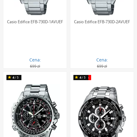
Casio Edifice EFB-730D-1AVUEF
Casio Edifice EFB-730D-2AVUEF
Cena:
Cena:
699 zł
699 zł
481.00 zł
494.00 zł
4
/5
MEDIA
4
/5