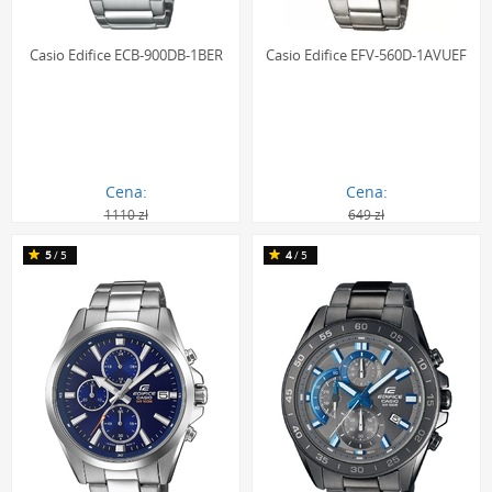
Casio Edifice ECB-900DB-1BER
Casio Edifice EFV-560D-1AVUEF
Cena:
Cena:
1110 zł
649 zł
668.00 zł
430.00 zł
5
/5
4
/5