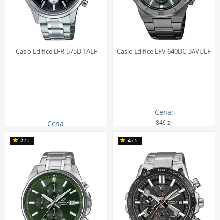
Casio Edifice EFR-575D-1AEF
Casio Edifice EFV-640DC-3AVUEF
Cena:
849 zł
Cena:
378.00 zł
566.00 zł
2
/5
4
/5