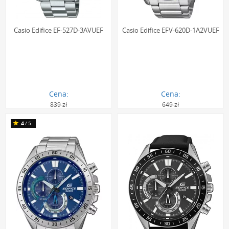
Casio Edifice EF-527D-3AVUEF
Casio Edifice EFV-620D-1A2VUEF
Cena:
Cena:
839 zł
649 zł
586.00 zł
430.00 zł
4
/5