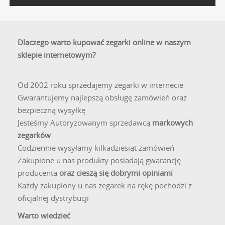
głębszego czyszczenia i konserwacji można używać
specjalistycznych preparatów do pielęgnacji skór, które
odżywią materiał i zabezpieczą go przed pękaniem.
Dlaczego warto kupować zegarki online w naszym
sklepie internetowym?
Od 2002 roku sprzedajemy zegarki w internecie
Gwarantujemy najlepszą obsługę zamówień oraz
bezpieczną wysyłkę
Jesteśmy Autoryzowanym sprzedawcą
markowych
zegarków
Codziennie wysyłamy kilkadziesiąt zamówień
Zakupione u nas produkty posiadają gwarancję
producenta
oraz cieszą się dobrymi opiniami
Każdy zakupiony u nas zegarek na rękę pochodzi z
oficjalnej dystrybucji
Warto wiedzieć