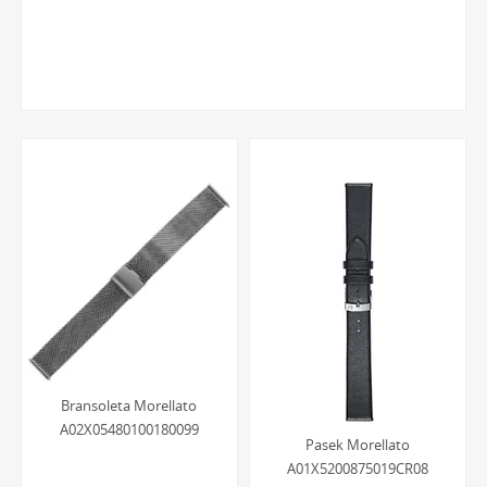
Hipoalergiczna stal chirurgiczna 316L:
Wszystkie
metalowe elementy, takie jak klamry, zapięcia
motylkowe czy ogniwa bransolet, wykonane są z
hipoalergicznej stali szlachetnej 316L. Jest to materiał w
pełni bezpieczny dla skóry, odporny na korozję i
zarysowania, co zapewnia nienaganny wygląd przez
długie lata.
System szybkiej wymiany AQC:
Wiele modeli pasków
Morellato wyposażono w innowacyjny system AQC (A
sgancio rapido / Quick Release). Pozwala on na
błyskawiczną i samodzielną wymianę paska bez użycia
jakichkolwiek narzędzi, co umożliwia łatwe
dopasowanie zegarka do okazji i stylizacji.
Wszechstronność i design:
Oferta marki jest niezwykle
zróżnicowana - od klasycznych, eleganckich pasków
Bransoleta Morellato
skórzanych, przez sportowe modele z kauczuku i tkanin
A02X05480100180099
Pasek Morellato
technicznych, aż po solidne bransolety typu mesh i o
A01X5200875019CR08
tradycyjnym splocie. Każdy projekt jest zgodny z