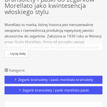
Morellato jako kwintesencja
włoskiego stylu
Morellato to marka, której historia jest nierozerwalnie
związana z rzemieślniczą produkcją najwyższej jakości
akcesoriów do zegarków. Założona w 1930 roku w Wenecji
przez Giulio Morellato, firma od początku swojej
działalności koncentrowała się na tworzeniu luksusowych
pasków ze skór, które szybko zyskały uznanie na całym
... czytaj dalej
świecie. Dziś, filozofia "Gioielli da Vivere" (Biżuteria do
życia) znajduje swoje odzwierciedlenie w każdym
Kategorie
produkcie, łącząc funkcjonalność z wyrafinowanym,
włoskim designem. Wybierając bransolety i paski z oferty
Zegarki bransolety i paski morellato bransolety
marki Morellato
, inwestujesz w ponad 90-letnią tradycję,
pasję do detali i niezrównaną jakość, które pozwolą
Zegarki bransolety i paski morellato paski
całkowicie odmienić charakter Twojego ulubionego
czasomierza.