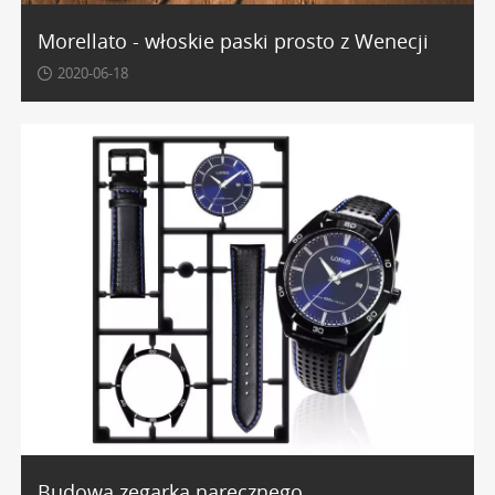
kolorów, które pozwala na łatwą personalizację zegarka
Morellato - włoskie paski prosto z Wenecji
oraz system szybkiej wymiany, ułatwiający samodzielną
2020-06-18
zmianę paska w zależności od nastroju czy okazji.
Paski i bransolety Morellato -
odpowiedzi na kluczowe pytania
Jak dobrać prawidłowy rozmiar paska
Morellato do mojego zegarka?
Aby wybrać odpowiedni rozmiar, należy zmierzyć
szerokość między uszami koperty zegarka, czyli w miejscu
mocowania paska. Wartość ta, podawana w milimetrach,
jest kluczowym parametrem. Większość pasków Morellato
ma standardowe szerokości (np. 18 mm, 20 mm, 22 mm),
a informacja o rozmiarze jest zawsze podana w specyfikacji
produktu, co ułatwia dokonanie właściwego wyboru.
Budowa zegarka naręcznego