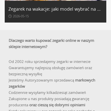
zbiera także jakość wykonania - od odpornego na
Zegarek na wakacje: jaki model wybrać na plażę, miasto i góry?
zarysowania szafirowego szkła po starannie
2026-05-15
wykończone koperty i bransolety ze stali szlachetnej.
Kolekcja damska Kronaby -
najczęstsze pytania
Dlaczego warto kupować zegarki online w naszym
sklepie internetowym?
Jakie szkło chroni tarczę w damskich
zegarkach Kronaby?
Od 2002 roku sprzedajemy zegarki w internecie
Wszystkie modele z damskiej kolekcji Kronaby
Gwarantujemy najlepszą obsługę zamówień oraz
wyposażone są w najwyższej klasy, podwójnie
bezpieczną wysyłkę
wypukłe szkło szafirowe. Jest to jeden z najtwardszych
Jesteśmy Autoryzowanym sprzedawcą
markowych
materiałów stosowanych w zegarmistrzostwie, o
zegarków
twardości 9/10 w skali Mohsa, co zapewnia mu
Codziennie wysyłamy kilkadziesiąt zamówień
wyjątkową odporność na zarysowania. Dodatkowa
Zakupione u nas produkty posiadają gwarancję
wewnętrzna powłoka antyrefleksyjna gwarantuje
producenta
oraz cieszą się dobrymi opiniami
doskonałą czytelność tarczy nawet w pełnym słońcu.