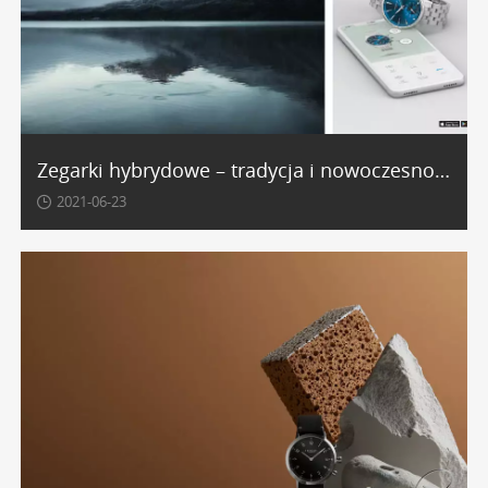
w dotyku, co sprawia, że noszenie zegarka staje się
czystą przyjemnością. Bogata kolorystyka i
różnorodność faktur pozwalają idealnie dopasować
zegarki damskie na pasku
do indywidualnego stylu.
Alternatywą dla klasycznych pasków są bransolety,
Zegarki hybrydowe – tradycja i nowoczesność w jednym
które nadają zegarkowi bardziej formalnego i
biżuteryjnego charakteru. Kronaby oferuje zarówno
2021-06-23
subtelne bransolety typu mesh (mediolańskie), które
doskonale układają się na nadgarstku, jak i klasyczne
konstrukcje o solidnych ogniwach. Wykonane z
hipoalergicznej stali szlachetnej 316L, są nie tylko
efektowne wizualnie, ale także niezwykle trwałe i
odporne na czynniki zewnętrzne. Wybierając
modele
na bransolecie
, zyskujesz wyjątkowy dodatek do
stylizacji, który sprawdzi się zarówno w biurze, jak i
podczas wieczornych wyjść.