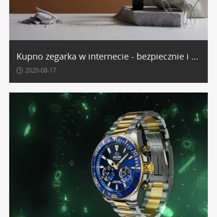
Personalizacja i grawerowanie
Zegarek to przedmiot o głębokim, osobistym
wymiarze, często upamiętniający ważne chwile w
życiu. Aby nadać mu jeszcze bardziej unikalny
charakter, warto skorzystać z możliwości
Kupno zegarka w internecie - bezpiecznie i tanio?
personalizacji. Grawerunek na deklu w postaci daty,
2020-08-17
inicjałów czy krótkiej sentencji zamienia piękny
czasomierz w bezcenną pamiątkę na całe życie.
oferujemy profesjonalne
opcji grawerowania
zegarków
, które wykonujemy z najwyższą precyzją,
dbając o każdy detal.
Styl i dopasowanie damskich
zegarków Kronaby
Minimalistyczny, a zarazem wyrafinowany design
damskich zegarków Kronaby sprawia, że są one
niezwykle uniwersalnym dodatkiem. Ich czysta forma,
inspirowana skandynawską estetyką, doskonale