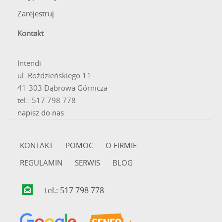
klasy chirurgicznej, ceniony za swoją trwałość,
Zarejestruj
odporność na korozję oraz pełne bezpieczeństwo dla
skóry, co jest kluczowe dla osób z wrażliwą skórą.
Kontakt
Intendi
ul. Roździeńskiego 11
41-303 Dąbrowa Górnicza
tel.: 517 798 778
napisz do nas
KONTAKT
POMOC
O FIRMIE
REGULAMIN
SERWIS
BLOG
tel.: 517 798 778