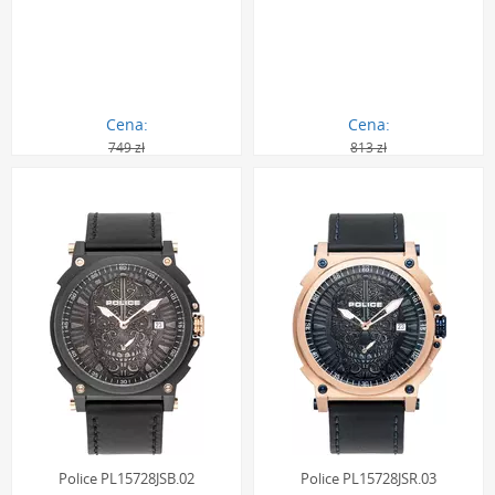
Cena:
Cena:
749 zł
813 zł
350.00 zł
730.00 zł
Police PL15728JSB.02
Police PL15728JSR.03