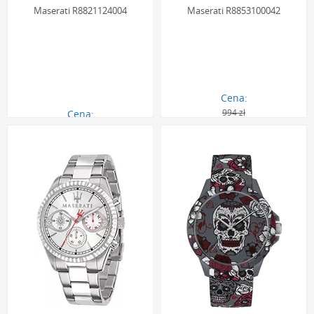
Maserati R8821124004
Maserati R8853100042
Cena:
994 zł
Cena:
1790.00 zł
894.00 zł