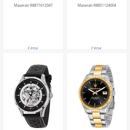
Maserati R8871612047
Maserati R8851124004
Cena:
Cena:
1190.00 zł
870.00 zł