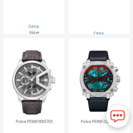
Cena:
722 zł
Cena:
648.00 zł
873.00 zł
Police PEWJF0005703
Police PEWJF2226802