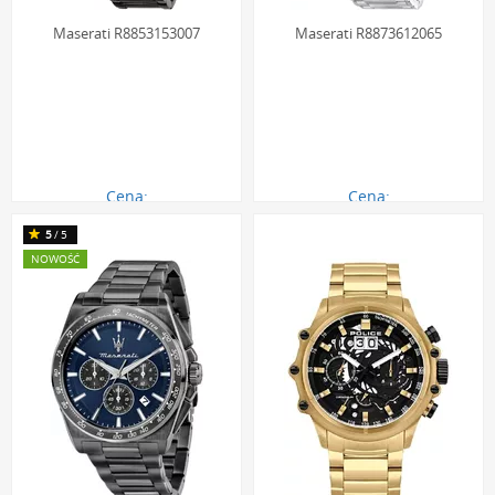
Maserati R8853153007
Maserati R8873612065
Cena:
Cena:
1199.00 zł
1290.00 zł
5
/5
NOWOŚĆ