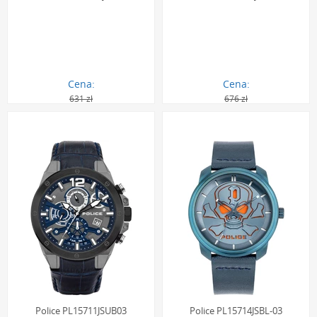
Cena:
Cena:
631 zł
676 zł
302.00 zł
322.00 zł
Police PL15711JSUB03
Police PL15714JSBL-03