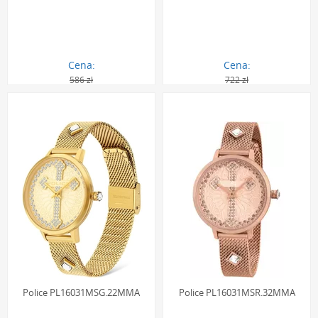
Cena:
Cena:
586 zł
722 zł
526.00 zł
648.00 zł
Police PL16031MSG.22MMA
Police PL16031MSR.32MMA