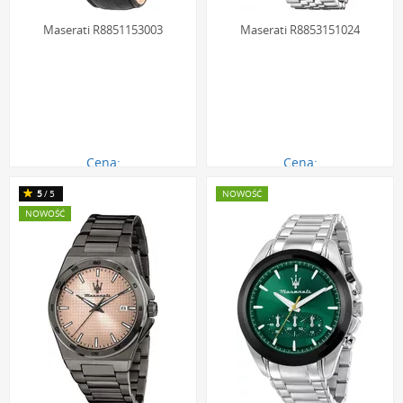
Maserati R8851153003
Maserati R8853151024
Cena:
Cena:
879.00 zł
798.00 zł
5
/5
NOWOŚĆ
NOWOŚĆ