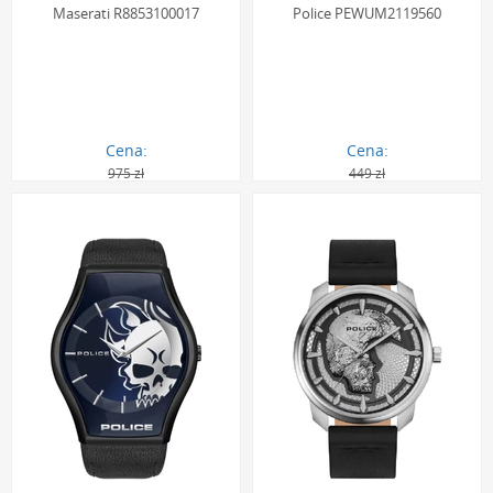
Maserati R8853100017
Police PEWUM2119560
Cena:
Cena:
975 zł
449 zł
894.00 zł
403.00 zł