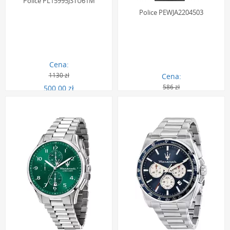
Police PL15995JSTU61M
Police PEWJA2204503
Cena:
1130 zł
Cena:
586 zł
500.00 zł
387.00 zł