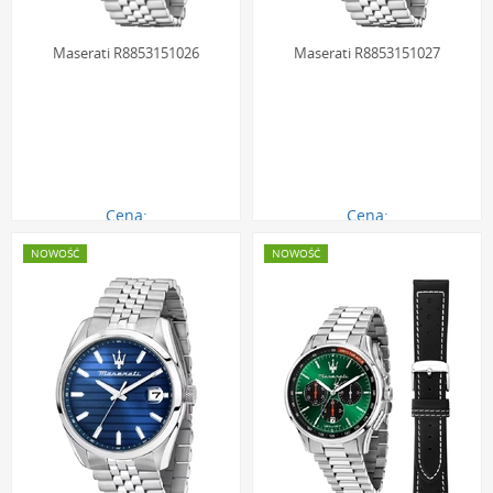
praktyce przekłada się na bezpieczeństwo podczas mycia
rąk, deszczu czy nawet krótkotrwałego zanurzenia w
Maserati R8853151026
Maserati R8853151027
wodzie.
Włoski styl na każdą okazję
Zegarki włoskie, takie jak te od marek Diesel czy
Maserati
, to
doskonały wybór dla osób, które traktują czasomierz jako
Cena:
Cena:
kluczowy element stylizacji. Ich wszechstronność pozwala na
841.00 zł
841.00 zł
NOWOŚĆ
NOWOŚĆ
dopasowanie do niemal każdego stroju. Eleganckie modele na
skórzanych paskach świetnie komponują się z garniturem lub
biznesową garsonką, podczas gdy masywne czasomierze na
stalowych bransoletach podkreślą charakter casualowych i
miejskich zestawów.
Dzięki zastosowaniu trwałych materiałów, takich jak stal 316L
i powłoki PVD, zegarki te zachowują swój nienaganny wygląd
przez długi czas, nawet przy intensywnym, codziennym
użytkowaniu. Różnorodność pasków - od klasycznej skóry