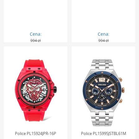
Cena:
Cena:
994 zł
994 zł
440.00 zł
894.00 zł
Police PL15924JPR-16P
Police PL15995JSTBL61M