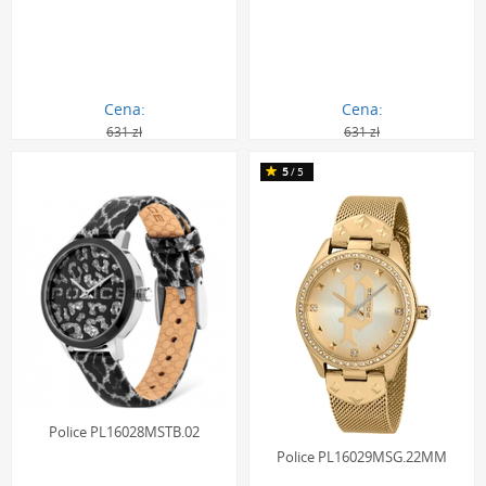
Cena:
Cena:
631 zł
631 zł
567.00 zł
567.00 zł
5
/5
Police PL16028MSTB.02
Police PL16029MSG.22MM