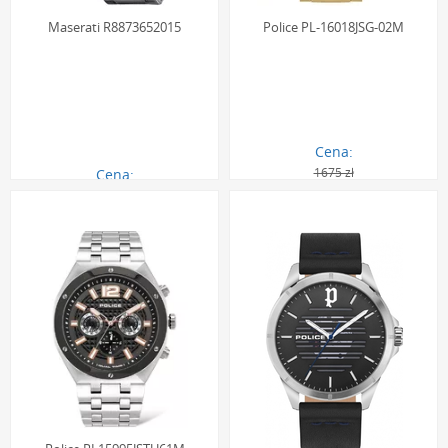
Maserati R8873652015
Police PL-16018JSG-02M
Cena:
1675 zł
Cena:
1259.00 zł
1509.00 zł