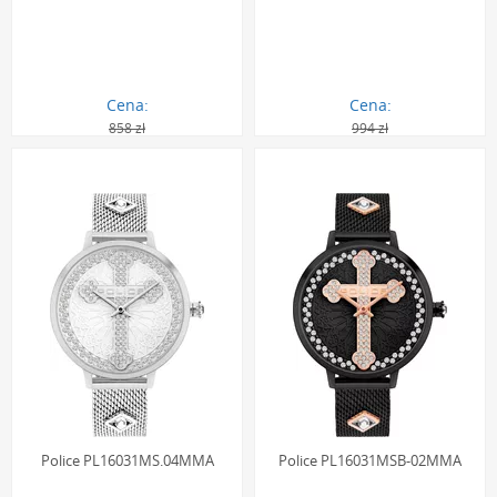
Cena:
Cena:
858 zł
994 zł
771.00 zł
894.00 zł
Police PL16031MS.04MMA
Police PL16031MSB-02MMA