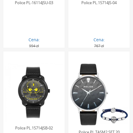
Police PL-16114JSU-03
Police PL.15714JS-04
Cena:
Cena:
994 zł
767 zł
894.00 zł
359.00 zł
Police PL.15714JSB-02
Police PL.TASM2.SET.20