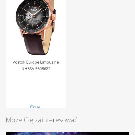
Vostok Europe Limousine
NH38A-560B682
Cena:
1320.00 zł
Może Cię zainteresować