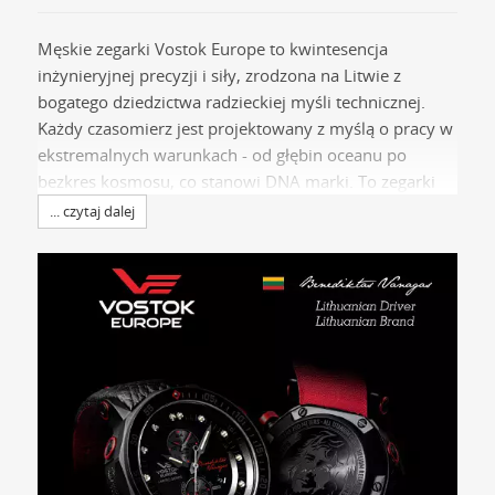
Męskie zegarki Vostok Europe to kwintesencja
inżynieryjnej precyzji i siły, zrodzona na Litwie z
bogatego dziedzictwa radzieckiej myśli technicznej.
Każdy czasomierz jest projektowany z myślą o pracy w
ekstremalnych warunkach - od głębin oceanu po
bezkres kosmosu, co stanowi DNA marki. To zegarki
dla mężczyzn, którzy nie uznają kompromisów i
... czytaj dalej
poszukują niezawodnego partnera na każdą przygodę.
Wybierając męski model z oferty
marki Vostok Europe
,
inwestujesz w instrument o potężnej konstrukcji,
odważnym designie i historii inspirowanej
największymi osiągnięciami technologicznymi
ludzkości. To idealny wybór dla pasjonatów,
odkrywców i każdego, kto ceni sobie unikalny
charakter i ponadprzeciętną wytrzymałość.
Czasomierze męskie Vostok