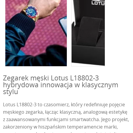
Zegarek męski Lotus L18802-3
hybrydowa innowacja w klasycznym
stylu
Lotus L18802-3 to czasomierz, który redefiniuje pojęcie
męskiego zegarka, łącząc klasyczną, analogową estetykę
z zaawansowanymi funkcjami smartwatcha. Jego projekt,
zakorzeniony w hiszpańskim temperamencie marki,