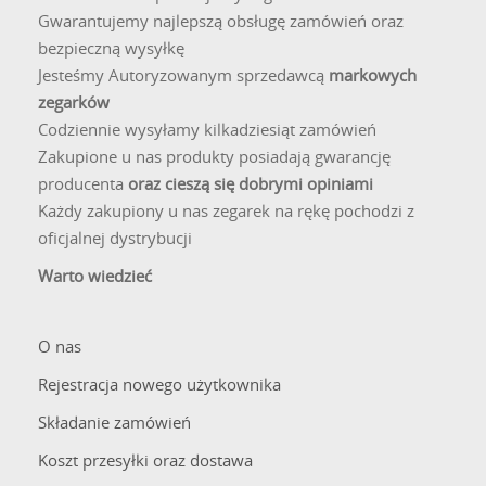
wodoszczelności, zazwyczaj na poziomie 10 ATM (100
Gwarantujemy najlepszą obsługę zamówień oraz
metrów). Taki parametr zapewnia pełne bezpieczeństwo
bezpieczną wysyłkę
mechanizmu podczas codziennych czynności, takich jak
Jesteśmy Autoryzowanym sprzedawcą
markowych
mycie rąk, a także pozwala na swobodne pływanie w
zegarków
basenie czy zabawy w wodzie. Dzięki temu dziecko może
Codziennie wysyłamy kilkadziesiąt zamówień
nosić swój ulubiony czasomierz bez przerwy, nie martwiąc
Zakupione u nas produkty posiadają gwarancję
się o jego przypadkowe zalanie.
producenta
oraz cieszą się dobrymi opiniami
Każdy zakupiony u nas zegarek na rękę pochodzi z
Z jakich materiałów wykonane są paski
oficjalnej dystrybucji
w zegarkach Lorus dla dzieci?
Warto wiedzieć
Paski w dziecięcych zegarkach Lorus produkowane są z
materiałów dobranych pod kątem komfortu, higieny i
wytrzymałości. Najczęściej stosuje się miękki i elastyczny
O nas
silikon, który jest hipoalergiczny i łatwy do umycia, a także
Rejestracja nowego użytkownika
wytrzymałe paski tekstylne lub z tworzywa sztucznego.
Wszystkie te materiały są lekkie i przyjemne w dotyku,
Składanie zamówień
zapewniając wygodę noszenia przez cały dzień.
Koszt przesyłki oraz dostawa