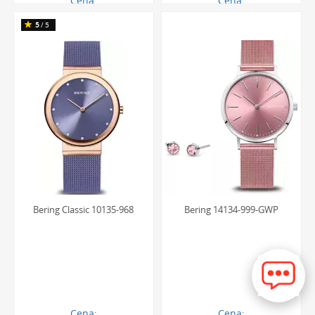
Cena:
Cena:
466.00 zł
656.00 zł
5
/5
Bering Classic 10135-968
Bering 14134-999-GWP
Cena:
Cena: