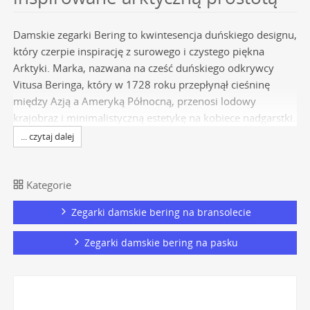
Damskie zegarki Bering to kwintesencja duńskiego designu,
który czerpie inspirację z surowego i czystego piękna
Arktyki. Marka, nazwana na cześć duńskiego odkrywcy
Vitusa Beringa, który w 1728 roku przepłynął cieśninę
między Azją a Ameryką Północną, przenosi lodowy
krajobraz i minimalistyczną estetykę na kobiece nadgarstki.
Każdy czasomierz jest odzwierciedleniem filozofii "less is
... czytaj dalej
more", gdzie kluczową rolę odgrywają najwyższej jakości
materiały, precyzja wykonania i ponadczasowa elegancja.
To idealny wybór dla kobiet ceniących sobie niezawodny
Kategorie
czasomierz o subtelnym, ale wyrazistym charakterze.
Zegarki damskie bering na bransolecie
Poznaj pełną ofertę
zegarków Bering
i odkryj chłodne
piękno północy zamknięte w formie idealnego dodatku.
Zegarki damskie bering na pasku
Kluczowe technologie w
damskich czasomierzach Bering