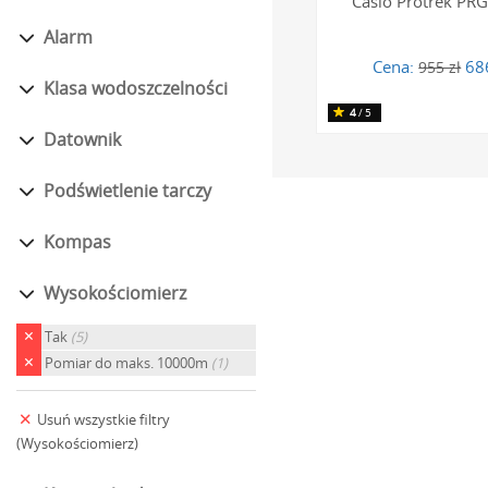
Casio Protrek PR
mechanizm przed de
Alarm
(20 bar), umożliwia
Cena:
68
955 zł
Niezawodnoś
Klasa wodoszczelności
4
/5
Datownik
Zegarki z wysokościo
czytelne wyświetlacze
Podświetlenie tarczy
oświetleniowych, częs
funkcji nawet w rękaw
Kompas
Połączenie wysokościo
Wysokościomierz
pokonywaną wysokość, 
wyposażone w te funkcj
Tak
(5)
wybierze się
zegarki s
Pomiar do maks. 10000m
(1)
Twoim niezawodnym p
Usuń wszystkie filtry
Zegarki z wy
(Wysokościomierz)