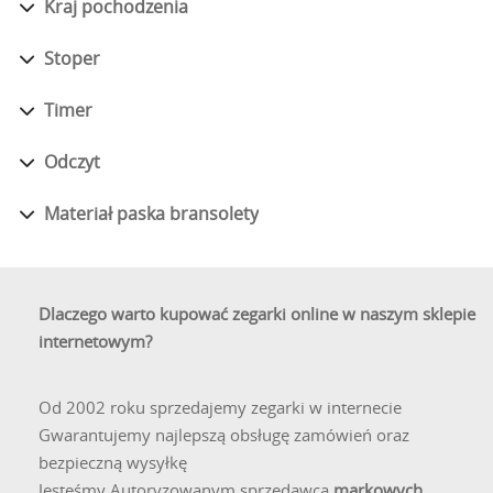
Kraj pochodzenia
Jak dokładnie 
Wysokościomierz w zeg
Stoper
pomiarze ciśnienia at
Timer
mikroprocesor przelic
Międzynarodowej Atmosf
Odczyt
punkcie o znanej wyso
Materiał paska bransolety
Czy zegarek z 
Tak, regularna kalibra
z powodu warunków pog
Dlaczego warto kupować zegarki online w naszym sklepie
wprowadzając znaną wy
internetowym?
meteorologicznych i z
Jakie inne funk
Od 2002 roku sprzedajemy zegarki w internecie
Gwarantujemy najlepszą obsługę zamówień oraz
Zegarki z wysokościom
bezpieczną wysyłkę
trendach pogodowych.
Jesteśmy Autoryzowanym sprzedawcą
markowych