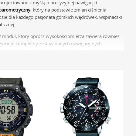
ojektowane z myślą o precyzyjnej nawigacji i
barometryczny
, który na podstawie zmian ciśnienia
zie dla każdego pasjonata górskich wędrówek, wspinaczki
ficznej.
any moduł, który oprócz wysokościomierza zawiera również
rzymuje kompletny zestaw danych nawigacyjnych
dczas każdej wyprawy.
zegarków z wysokościomierzem
ansowanymi funkcjami, ale także ponadprzeciętną
owiedzią na ekstremalne warunki, z jakimi można spotkać
dnie z prawami fizyki, ciśnienie powietrza maleje wraz ze
dardowej (ISA), przelicza zmierzoną wartość ciśnienia na
arów, co pozwala analizować sumę pokonanych wzniesień.
ystywany do monitorowania bezwzględnych zmian ciśnienia