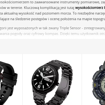
ysokościomierzem to zaawansowane instrumenty pomiarowe, zapr
w w terenie. Kluczową komplikacją jest tutaj
wysokościomierz 
za aktualną wysokość nad poziomem morza. To niezbędne narzęd
lające na śledzenie postępów i ocenę położenia na mapie topogra
egorii jest wyposażonych w tak zwany Triple Sensor - zintegrow
wania pogody oraz cyfrowy kompas. Dzięki temu użytkownik ot
 nadgarstku, co znacząco podnosi bezpieczeństwo i komfort po
 techniczna i kluczowe technologie 
do aktywności outdoorowych muszą cechować się nie tylko zaaw
awodnością. Zastosowane w nich rozwiązania inżynieryjne są odp
timetr):
Działa w oparciu o sensor ciśnienia atmosferycznego. Zgo
. Zegarek, wykorzystując międzynarodowy wzorzec atmosfery stan
 lub stopach. Funkcja ta często obejmuje również pamięć pomi
ensor ciśnienia, który obsługuje wysokościomierz, jest wykorz