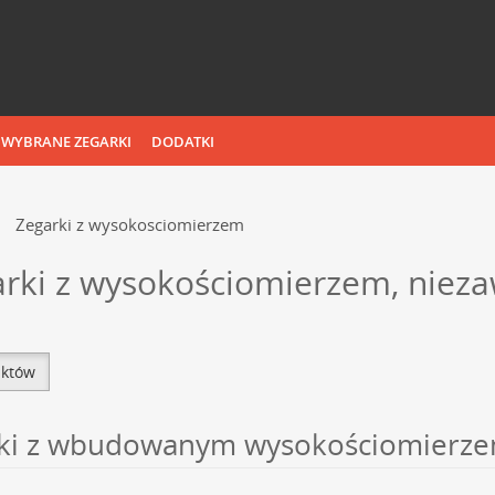
WYBRANE ZEGARKI
DODATKI
Zegarki z wysokosciomierzem
arki z wysokościomierzem, niez
uktów
rki z wbudowanym wysokościomierzem