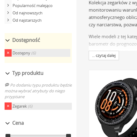
Kolekcja zegarków z w
Popularność malejąco
monitorowaniu warunkó
Od najnowszych
atmosferycznego oblic
Od najstarszych
czy narciarstwa, pozwa
Wiele modeli z tej kat
Dostępność
barometr do prognozo
bezpośrednio na swoim
Dostępny
(6)
... czytaj dalej
Specyfikacja
Typ produktu
Zegarki przeznaczone 
Po dodaniu typu produktu będzie
wytrzymałością i niez
można wybrać atrybuty do niego
przypisane
się na szlaku.
Zegarek
(6)
Wysokościomierz (Al
wzrostem wysokości
Cena
wysokość w metrach
Barometr:
Ten sam s