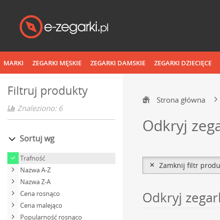
MARKI
ZEGARKI MĘSKIE
ZEGARKI DAMSKIE
ZEGARKI DZIECIĘCE
Filtruj produkty
Strona główna
Znaleziono: 6
Odkryj zeg
Sortuj wg
Trafność
Zamknij filtr prod
Nazwa A-Z
Nazwa Z-A
Odkryj zega
Cena rosnąco
Cena malejąco
Popularność rosnąco