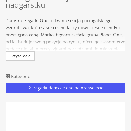
nadgarstku
Damskie zegarki One to kwintesencja portugalskiego
wzornictwa, które z sukcesem łączy nowoczesne trendy z
przystępną ceną. Marka, będąca częścią grupy Planet One,
od lat buduje swoją pozycję na rynku, oferując czasomierze
będące nie tylko precyzyjnymi narzędziami do mierzenia
czasu, ale przede wszystkim wyrazistymi akcesoriami
... czytaj dalej
modowymi. Wybór idealnego zegarka z tej kolekcji to
decyzja o postawieniu na oryginalność, świeżość i design
Kategorie
inspirowany słonecznym klimatem Lizbony. Każdy model
jest projektowany z myślą o dynamicznych kobietach, które
Zegarki damskie one na bransolecie
cenią sobie unikalny styl i chcą podkreślić swoją
indywidualność. W ofercie
marki One
znajdziemy
propozycje, które doskonale wpisują się w różnorodne
potrzeby i gusta, stanowiąc wyjątkowy dodatek do stylizacji
na każdą okazję.