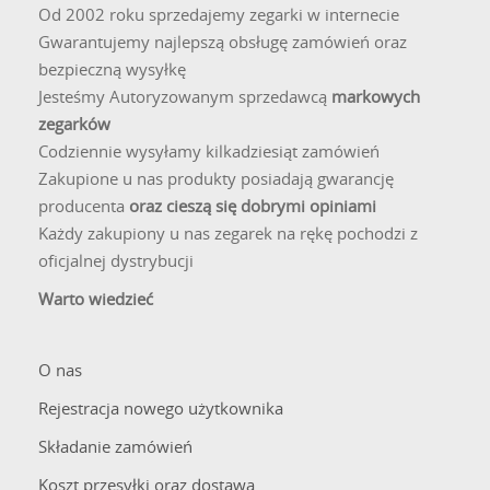
Zegarki z taką specyfikacją są odporne na codzienne
Od 2002 roku sprzedajemy zegarki w internecie
sytuacje, jednak do pływania lub nurkowania przeznaczone
Gwarantujemy najlepszą obsługę zamówień oraz
są modele o wyższej klasie wodoszczelności.
bezpieczną wysyłkę
Jesteśmy Autoryzowanym sprzedawcą
markowych
zegarków
Codziennie wysyłamy kilkadziesiąt zamówień
Zakupione u nas produkty posiadają gwarancję
producenta
oraz cieszą się dobrymi opiniami
Każdy zakupiony u nas zegarek na rękę pochodzi z
oficjalnej dystrybucji
Warto wiedzieć
O nas
Rejestracja nowego użytkownika
Składanie zamówień
Koszt przesyłki oraz dostawa