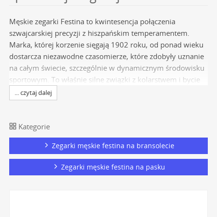
Męskie zegarki Festina to kwintesencja połączenia
szwajcarskiej precyzji z hiszpańskim temperamentem.
Marka, której korzenie sięgają 1902 roku, od ponad wieku
dostarcza niezawodne czasomierze, które zdobyły uznanie
na całym świecie, szczególnie w dynamicznym środowisku
sportowym. To właśnie silne związki z kolarstwem i bycie
oficjalnym chronometrażystą takich wyścigów jak Tour de
... czytaj dalej
France czy La Vuelta a España, ukształtowały unikalny,
sportowo-elegancki charakter zegarków tej marki.
Wybierając męski zegarek z bogatej oferty
marki Festina
,
Kategorie
inwestujesz w ponad stuletnią tradycję zegarmistrzowską,
Zegarki męskie festina na bransolecie
która idealnie wpisuje się w potrzeby współczesnego,
aktywnego mężczyzny, ceniącego zarówno funkcjonalność,
Zegarki męskie festina na pasku
jak i doskonały design.
Specyfikacja techniczna w
męskich czasomierzach Festina