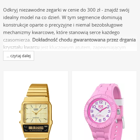
Odkryj niezawodne zegarki w cenie do 300 zł - znajdź swój
idealny model na co dzień. W tym segmencie dominują
konstrukcje oparte o precyzyjne i niemal bezobsługowe
mechanizmy kwarcowe, które stanowią serce każdego
czasomierza.
Dokładność chodu gwarantowana przez drgania
kryształu kwarcu
jest kluczowym atutem, zapewniającym
punktualność w każdej sytuacji. To rozwiązania, które łączą w
... czytaj dalej
sobie funkcjonalność z przemyślanym doborem materiałów,
oferując doskonałą wartość użytkową.
Koperty wykonane najczęściej z hipoalergicznej stali
szlachetnej 316L oraz tarcze chronione przez utwardzane
szkło mineralne tworzą solidną barierę dla wyzwań
codzienności. Dzięki temu zegarki te cechują się podwyższoną
odpornością na przypadkowe zarysowania i korozję.
Różnorodność dostępnych modeli, od klasycznych po
sportowe, pozwala na dopasowanie zegarka do
indywidualnego stylu życia i preferencji estetycznych.