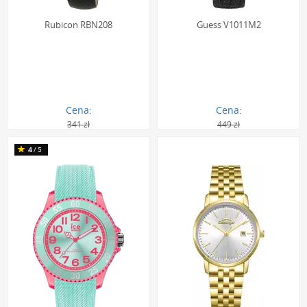
Rubicon RBN208
Guess V1011M2
Cena:
Cena:
341 zł
449 zł
293.00 zł
292.00 zł
4
/5