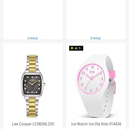
Cena:
Cena:
290.00 zł
290.00 zł
360
4
/5
Lee Cooper LC08266.250
Ice Watch Ice Ola Kids 014426