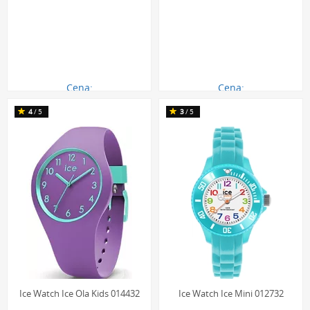
Cena:
Cena:
290.00 zł
290.00 zł
360
4
/5
3
/5
Ice Watch Ice Ola Kids 014432
Ice Watch Ice Mini 012732