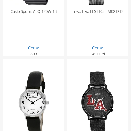
Casio Sports AEQ-120W-1B
Triwa Elva ELST105-EM021212
Cena:
Cena:
369 zł
549.00 zł
294.00 zł
294.00 zł