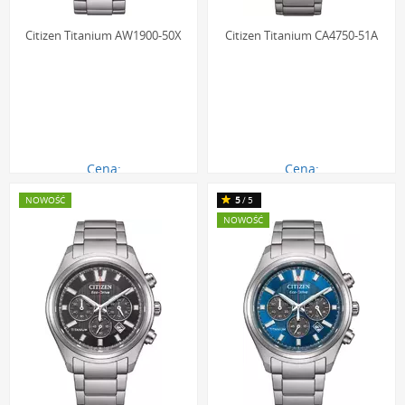
dekady rozwiązanie, które stało się synonimem
niezawodności w świecie zegarków zasilanych światłem.
Citizen Titanium AW1900-50X
Citizen Titanium CA4750-51A
Cena:
Cena:
1090.00 zł
1790.00 zł
NOWOŚĆ
5
/5
NOWOŚĆ