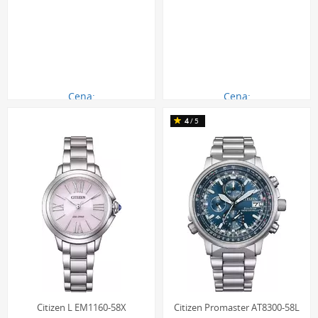
Cena:
Cena:
1370.00 zł
980.00 zł
4
/5
Citizen L EM1160-58X
Citizen Promaster AT8300-58L