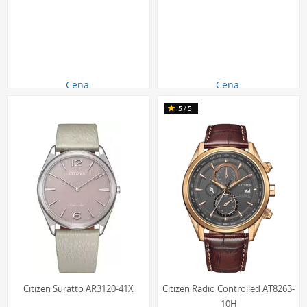
Cena:
Cena:
2680.00 zł
2680.00 zł
5
/5
Citizen Suratto AR3120-41X
Citizen Radio Controlled AT8263-
10H