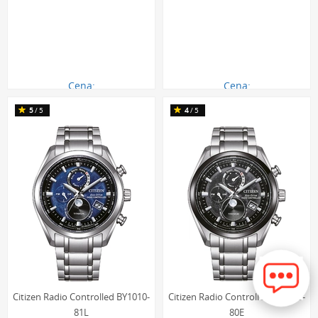
Cena:
Cena:
1370.00 zł
1980.00 zł
5
/5
4
/5
Citizen Radio Controlled BY1010-
Citizen Radio Controlled BY1018-
81L
80E