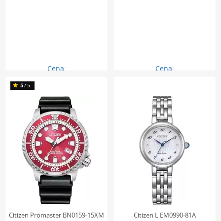
Cena:
Cena:
770.00 zł
1370.00 zł
5
/5
Citizen Promaster BN0159-15XM
Citizen L EM0990-81A