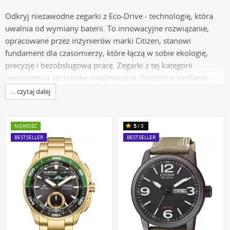
Odkryj niezawodne zegarki z Eco-Drive - technologię, która
uwalnia od wymiany baterii. To innowacyjne rozwiązanie,
opracowane przez inżynierów marki Citizen, stanowi
fundament dla czasomierzy, które łączą w sobie ekologię,
precyzję i bezobsługową pracę. Zegarki z tej kategorii
reprezentują szczytowe osiągnięcie w dziedzinie zasilania
kwarcowego, eliminując problem cyklicznej wymiany ogniw i
... czytaj dalej
minimalizując wpływ na środowisko.
Sercem każdego modelu jest zaawansowany mechanizm,
NOWOŚĆ
5
/5
którego działanie opiera się na zjawisku fotowoltaiki. Pod
BESTSELLER
BESTSELLER
tarczą zegarka umieszczony jest miniaturowy panel
słoneczny, który konwertuje zarówno naturalne, jak i sztuczne
światło na energię elektryczną. Energia ta jest następnie
magazynowana w specjalnym akumulatorze litowo-jonowym,
który zapewnia ciągłość pracy mechanizmu przez wiele
miesięcy, nawet w całkowitej ciemności.
Kluczowym parametrem jest tu niezwykle wysoka wydajność