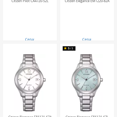
Citizen Pilot CA4720-52L
Citizen Elegance EM1220-82A
Cena:
Cena:
1090.00 zł
790.00 zł
5
/5