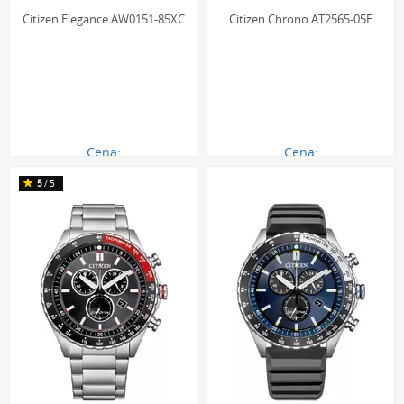
Citizen Elegance AW0151-85XC
Citizen Chrono AT2565-05E
Cena:
Cena:
790.00 zł
1370.00 zł
5
/5