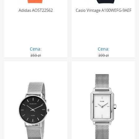
Adidas AOST22562
Casio Vintage A100WEFG-9AEF
Cena:
Cena:
359 zł
399 zł
279.00 zł
278.00 zł