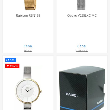
Szkiełko mineralne:
Jest to szkło sodowo-wapniowe
poddane procesowi hartowania, który znacząco zwiększa
Rubicon RBN139
Obaku V225LXCIMC
jego twardość do około 5-6 punktów w skali Mohsa. Dzięki
temu jest znacznie bardziej odporne na zarysowania niż
standardowe szkło czy materiały syntetyczne, a
jednocześnie zachowuje pewną elastyczność, co czyni je
mniej podatnym na stłuczenia niż twardsze, ale bardziej
Cena:
Cena:
kruche szkło szafirowe.
330 zł
520.00 zł
295.00 zł
295.00 zł
Stal szlachetna 316L:
To stop żelaza, węgla, chromu i niklu,
360
który dzięki wysokiej zawartości chromu (powyżej 10,5%)
MEDIA
tworzy na swojej powierzchni pasywną warstwę tlenku
chromu. Ta mikroskopijna, niewidoczna bariera chroni
metal przed korozją i działaniem kwasów, zapewniając
kopercie i bransolecie długowieczność i estetyczny wygląd.
Jest również materiałem hipoalergicznym.
Powłoka PVD (Physical Vapour Deposition):
Technologia
nanoszenia koloru polegająca na osadzaniu par materiału