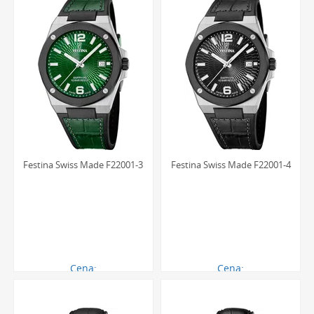
nie regulować koronki, aby zachować pełną szczelność
koperty.
Jak dbać o skórzany pasek w zegarku
Festina, aby służył jak najdłużej?
Aby skórzany pasek zachował swój wygląd i właściwości na
długo, należy unikać jego częstego kontaktu z wodą,
perfumami i detergentami. Po zamoczeniu warto go
delikatnie osuszyć miękką szmatką i pozostawić do
Festina Swiss Made F22001-3
Festina Swiss Made F22001-4
wyschnięcia w temperaturze pokojowej. Co kilka miesięcy
można użyć specjalistycznych balsamów do konserwacji
skóry, które nawilżą ją i zabezpieczą przed pękaniem,
przedłużając żywotność paska.
Cena:
Cena:
1121.00 zł
1121.00 zł