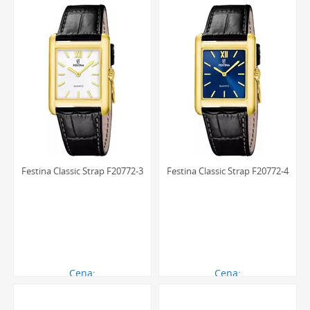
dodatek do stylizacji, który podkreśla profesjonalny
wizerunek.
Z kolei czasomierze wyposażone w paski kauczukowe,
silikonowe lub materiałowe to doskonały wybór dla
miłośników sportowego stylu i aktywnego spędzania czasu.
Są odporne na wodę i pot, łatwe w czyszczeniu i niezwykle
wytrzymałe. Dzięki temu zegarek Festina na pasku z
tworzywa staje się niezawodnym partnerem podczas
treningu, wycieczki rowerowej czy weekendowego wyjazdu
za miasto.
Festina Classic Strap F20772-3
Festina Classic Strap F20772-4
Personalizacja i grawerowanie
Zegarek to niezwykle osobisty przedmiot, który może stać
się pamiątką na całe życie. Aby nadać mu jeszcze bardziej
unikalnego charakteru, oferujemy możliwość wykonania
Cena:
Cena:
indywidualnego grawerunku na deklu. Krótka dedykacja,
494.00 zł
494.00 zł
ważna data czy inicjały sprawią, że czasomierz stanie się