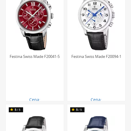
Festina Swiss Made F20041-5
Festina Swiss Made F20094-1
Cena:
Cena:
1214.00 zł
1379.00 zł
5
/5
5
/5