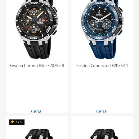
Festina Chrono Bike F20755-8
Festina Connected F20763-1
Cena:
Cena:
919.00 zł
1502.00 zł
5
/5