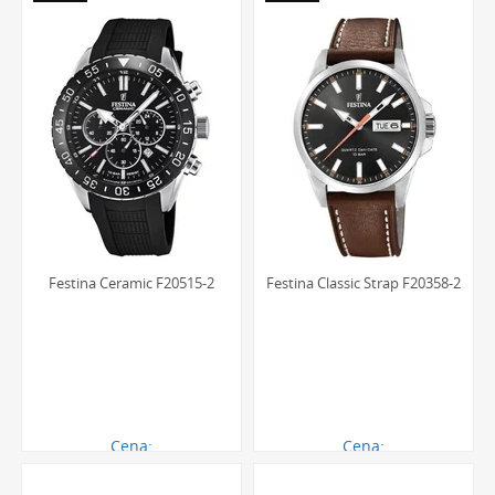
szlachetnej 316L. Materiał ten jest odporny na korozję,
uszkodzenia mechaniczne i nie powoduje reakcji
alergicznych, zapewniając bezpieczeństwo i komfort
noszenia przez wiele lat.
Rodzaje szkieł ochronnych
: Tarcze chronione są przez
utwardzane szkła mineralne, które oferują bardzo dobrą
odporność na stłuczenia. W wyższych modelach
stosowane jest także szkło szafirowe, praktycznie
niemożliwe do zarysowania w codziennym
użytkowaniu, co gwarantuje nienaganny wygląd zegarka
Festina Ceramic F20515-2
Festina Classic Strap F20358-2
na długo.
Różnorodność pasków
: Wybór paska ma kluczowe
znaczenie dla charakteru zegarka. Festina oferuje
modele na paskach z naturalnej skóry licowej, idealne
do eleganckich stylizacji, a także z wytrzymałego
kauczuku, silikonu lub materiału tekstylnego, które
Cena:
Cena:
perfekcyjnie wpisują się w sportowy i casualowy styl.
721.00 zł
395.00 zł