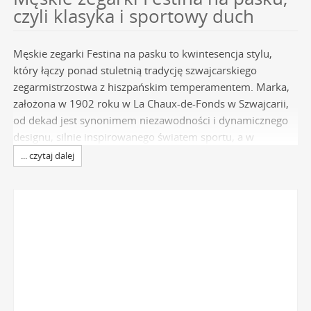
czyli klasyka i sportowy duch
Męskie zegarki Festina na pasku to kwintesencja stylu,
który łączy ponad stuletnią tradycję szwajcarskiego
zegarmistrzostwa z hiszpańskim temperamentem. Marka,
założona w 1902 roku w La Chaux-de-Fonds w Szwajcarii,
od dekad jest synonimem niezawodności i dynamicznego
designu, silnie inspirowanego światem sportu, a w
szczególności kolarstwem. Wybierając czasomierz z tej
... czytaj dalej
kategorii, inwestujesz w dodatek, który doskonale
odzwierciedla aktywnego i świadomego swojego stylu
mężczyznę. Każdy model na pasku to dowód na to, że
klasyczna forma może iść w parze z nowoczesną
funkcjonalnością, co czyni
zegarki Festina
idealnym
towarzyszem na co dzień i na specjalne okazje. To
niezawodny czasomierz, który podkreśli Twój indywidualny
charakter.