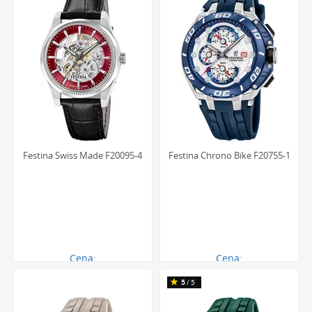
Festina Swiss Made F20095-4
Festina Chrono Bike F20755-1
Cena:
Cena:
2483.00 zł
919.00 zł
5
/5