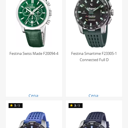
Festina Swiss Made F20094-4
Festina Smartime F23305-1
Connected Full D
Cena:
Cena:
1379.00 zł
2493.00 zł
5
/5
3
/5