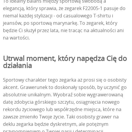
To idealny balans między sportową swobodą a
elegancją, który sprawia, że zegarek F22005-1 pasuje do
niemal każdej stylizacji - od casualowego T-shirtu i
jeansów, po sportową marynarkę. To zegarek, który
będzie Ci służył przez lata, nie tracąc na aktualności ani
na wartości.
Utrwal moment, który napędza Cię do
działania
Sportowy charakter tego zegarka aż prosi się o osobisty
akcent. Grawerunek to doskonały sposób, by uczynić go
absolutnie unikalnym. Wyobraź sobie wygrawerowaną
datę zdobycia górskiego szczytu, osiągnięcia nowego
rekordu życiowego lub współrzędne miejsca, które na
zawsze zmieniło Twoje życie. Taki osobisty grawer na
deklu zegarka będzie dyskretnym, ale potężnym
przypomnieniem o Twojej pasji i determinacji.