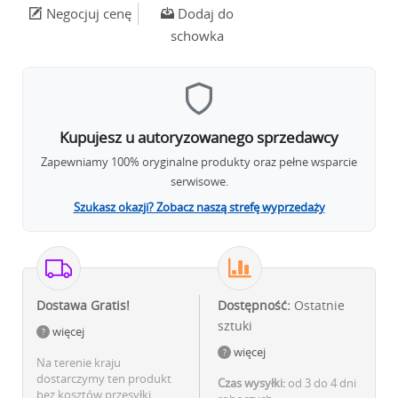
Negocjuj cenę
Dodaj do
schowka
Kupujesz u autoryzowanego sprzedawcy
Zapewniamy 100% oryginalne produkty oraz pełne wsparcie
serwisowe.
Szukasz okazji? Zobacz naszą strefę wyprzedaży
Dostawa Gratis!
Dostępność:
Ostatnie
sztuki
więcej
więcej
Na terenie kraju
dostarczymy ten produkt
Czas wysyłki:
od 3 do 4 dni
bez kosztów przesyłki.