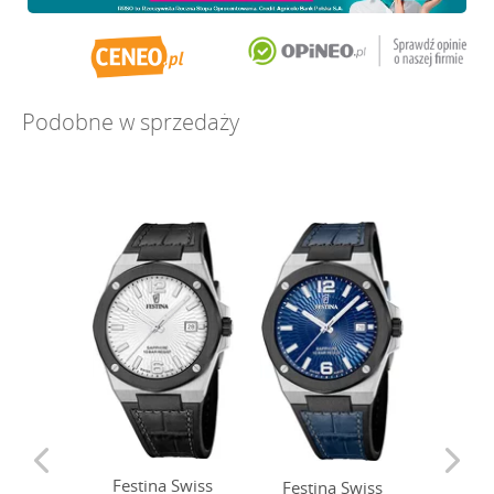
Podobne w sprzedaży
Festina Swiss
Festina Swiss
Festi