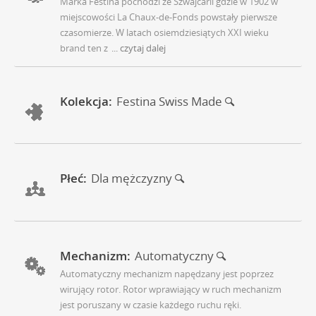
Marka Festina pochodzi ze Szwajcarii gdzie w 1902 w
miejscowości La Chaux-de-Fonds powstały pierwsze
czasomierze. W latach osiemdziesiątych XXI wieku
brand ten z
... czytaj dalej
Kolekcja:
Festina Swiss Made
Płeć:
Dla mężczyzny
Mechanizm:
Automatyczny
Automatyczny mechanizm napędzany jest poprzez
wirujący rotor. Rotor wprawiający w ruch mechanizm
jest poruszany w czasie każdego ruchu ręki.