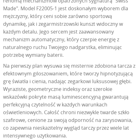
renomą mechanizmów opatrzonych sygnaturą "Swiss
Made". Model F22005-1 jest doskonałym wyborem dla
mężczyzny, który ceni sobie zarówno sportową
dynamikę, jak i zegarmistrzowski kunszt widoczny w
każdym detalu. Jego sercem jest zaawansowany
mechanizm automatyczny, który czerpie energię z
naturalnego ruchu Twojego nadgarstka, eliminując
potrzebę wymiany baterii.
Na pierwszy plan wysuwa się misternie zdobiona tarcza z
efektownym giloszowaniem, które tworzy hipnotyzującą
grę światła i cienia, nadając zegarkowi luksusowej głębi.
Wyraziste, geometryczne indeksy oraz szerokie
wskazówki pokryte masą luminescencyjną gwarantują
perfekcyjną czytelność w każdych warunkach
oświetleniowych. Całość chroni niezwykle twarde szkło
szafirowe, cenione za swoją odporność na zarysowania,
co zapewnia nieskazitelny wygląd tarczy przez wiele lat
intensywnego użytkowania.