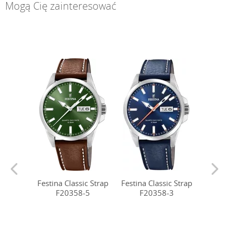
Mogą Cię zainteresować
Festina Classic Strap
Festina Classic Strap
Festina
F20358-5
F20358-3
F