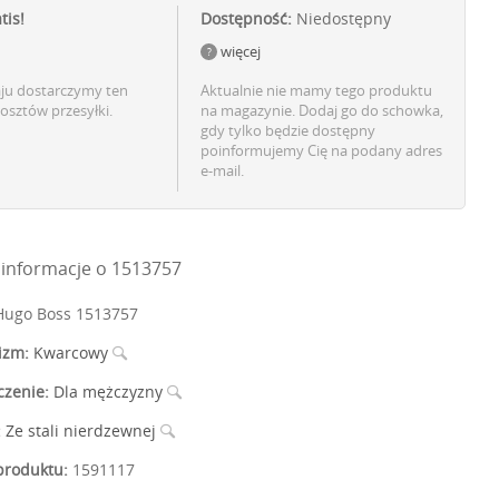
tis!
Dostępność:
Niedostępny
więcej
aju dostarczymy ten
Aktualnie nie mamy tego produktu
osztów przesyłki.
na magazynie. Dodaj go do schowka,
gdy tylko będzie dostępny
poinformujemy Cię na podany adres
e-mail.
informacje o 1513757
ugo Boss 1513757
izm:
Kwarcowy
czenie:
Dla mężczyzny
:
Ze stali nierdzewnej
roduktu:
1591117