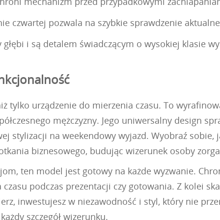
hroni mechanizm przed przypadkowymi zachlapaniami
nie czwartej pozwala na szybkie sprawdzenie aktualne
y głębi i są detalem świadczącym o wysokiej klasie w
nkcjonalność
iż tylko urządzenie do mierzenia czasu. To wyrafinow
spółczesnego mężczyzny. Jego uniwersalny design spra
wej stylizacji na weekendowy wyjazd. Wyobraź sobie, j
kania biznesowego, budując wizerunek osoby zorgani
cjom, ten model jest gotowy na każde wyzwanie. Chron
czasu podczas prezentacji czy gotowania. Z kolei sk
rz, inwestujesz w niezawodność i styl, który nie prz
 każdy szczegół wizerunku.