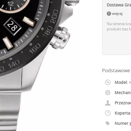
Dostawa Gra
więcej
Na terenie kr
produkt bez k
Podstawowe 
Model:
H
Mechan
Przezna
Koperta
Numer p