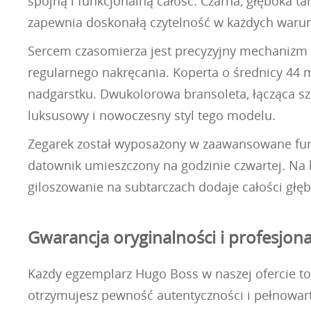
spójną i funkcjonalną całość. Czarna, głęboka t
zapewnia doskonałą czytelność w każdych waru
Sercem czasomierza jest precyzyjny mechanizm 
regularnego nakręcania. Koperta o średnicy 44 
nadgarstku. Dwukolorowa bransoleta, łącząca s
luksusowy i nowoczesny styl tego modelu.
Zegarek został wyposażony w zaawansowane funkc
datownik umieszczony na godzinie czwartej. Na b
giloszowanie na subtarczach dodaje całości głębi
Gwarancja oryginalności i profesjon
Każdy egzemplarz Hugo Boss w naszej ofercie to 
otrzymujesz pewność autentyczności i pełnowart