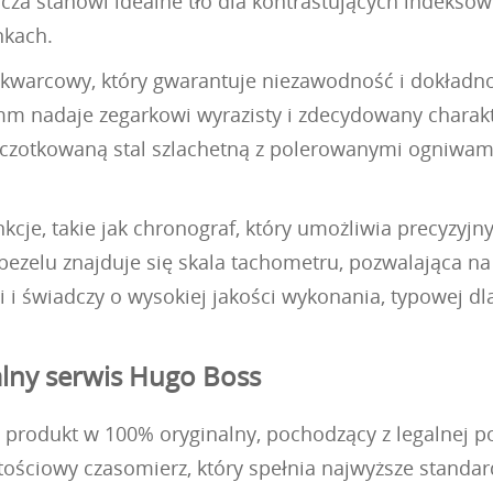
arcza stanowi idealne tło dla kontrastujących indeksó
nkach.
kwarcowy, który gwarantuje niezawodność i dokładno
mm nadaje zegarkowi wyrazisty i zdecydowany charakt
zczotkowaną stal szlachetną z polerowanymi ogniwami
je, takie jak chronograf, który umożliwia precyzyjn
ezelu znajduje się skala tachometru, pozwalająca na 
 i świadczy o wysokiej jakości wykonania, typowej dl
alny serwis Hugo Boss
produkt w 100% oryginalny, pochodzący z legalnej pol
ościowy czasomierz, który spełnia najwyższe standa