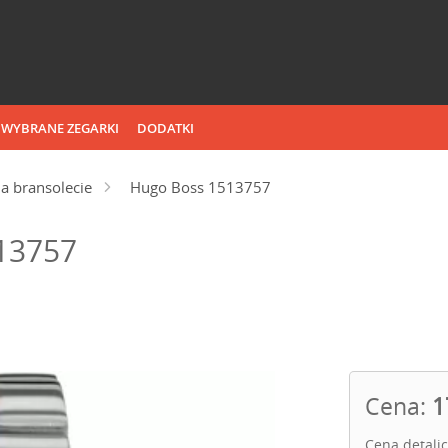
WYBRANE ZEGARKI
DODATKI
a bransolecie
Hugo Boss 1513757
13757
Cena:
1
Cena detali