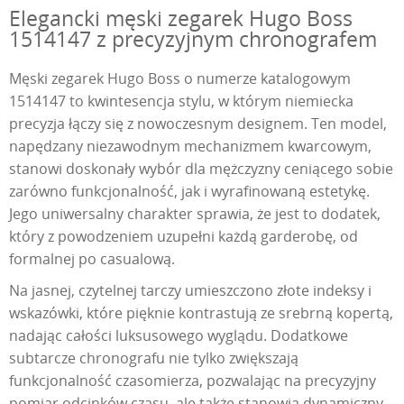
Elegancki męski zegarek Hugo Boss
1514147 z precyzyjnym chronografem
Męski zegarek Hugo Boss o numerze katalogowym
1514147 to kwintesencja stylu, w którym niemiecka
precyzja łączy się z nowoczesnym designem. Ten model,
napędzany niezawodnym mechanizmem kwarcowym,
stanowi doskonały wybór dla mężczyzny ceniącego sobie
zarówno funkcjonalność, jak i wyrafinowaną estetykę.
Jego uniwersalny charakter sprawia, że jest to dodatek,
który z powodzeniem uzupełni każdą garderobę, od
formalnej po casualową.
Na jasnej, czytelnej tarczy umieszczono złote indeksy i
wskazówki, które pięknie kontrastują ze srebrną kopertą,
nadając całości luksusowego wyglądu. Dodatkowe
subtarcze chronografu nie tylko zwiększają
funkcjonalność czasomierza, pozwalając na precyzyjny
pomiar odcinków czasu, ale także stanowią dynamiczny