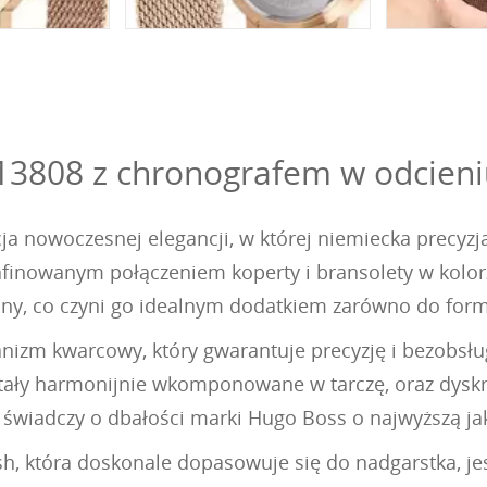
13808 z chronografem w odcieni
ja nowoczesnej elegancji, w której niemiecka precyz
finowanym połączeniem koperty i bransolety w kolorze
lny, co czyni go idealnym dodatkiem zarówno do formal
izm kwarcowy, który gwarantuje precyzję i bezobsłu
stały harmonijnie wkomponowane w tarczę, oraz dyskr
 świadczy o dbałości marki Hugo Boss o najwyższą j
 która doskonale dopasowuje się do nadgarstka, jest 