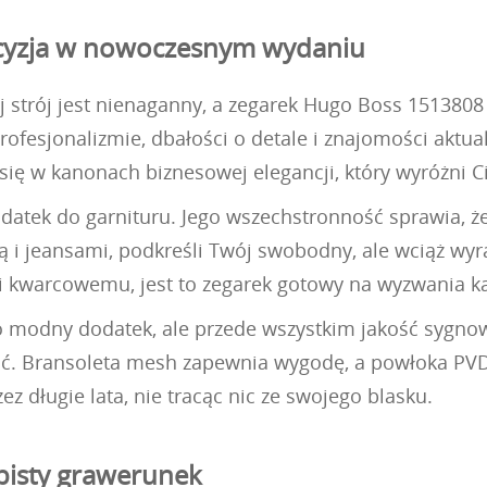
ecyzja w nowoczesnym wydaniu
strój jest nienaganny, a zegarek Hugo Boss 1513808 
sjonalizmie, dbałości o detale i znajomości aktual
się w kanonach biznesowej elegancji, który wyróżni C
odatek do garnituru. Jego wszechstronność sprawia, 
ą i jeansami, podkreśli Twój swobodny, ale wciąż wyraf
 kwarcowemu, jest to zegarek gotowy na wyzwania k
ko modny dodatek, ale przede wszystkim jakość sygn
ść. Bransoleta mesh zapewnia wygodę, a powłoka PVD 
długie lata, nie tracąc nic ze swojego blasku.
bisty grawerunek