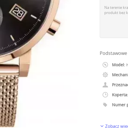
Na terenie kr
produkt bez k
Podstawowe 
Model:
H
Mechan
Przezna
Koperta
Numer p
Zobacz wię