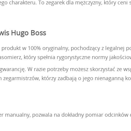
go charakteru. To zegarek dla mężczyzny, który ceni s
rwis Hugo Boss
produkt w 100% oryginalny, pochodzący z legalnej pol
somierz, który spełnia rygorystyczne normy jakościo
 gwarancję. W razie potrzeby możesz skorzystać ze w
h zegarmistrzów, którzy zadbają o jego nienaganną ko
er manualny, pozwala na dokładny pomiar odcinków c