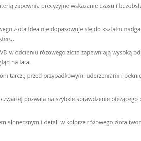
rią zapewnia precyzyjne wskazanie czasu i bezobsłu
ego złota idealnie dopasowuje się do kształtu nadgar
kteru.
PVD w odcieniu różowego złota zapewniają wysoką odp
ąd na lata.
oni tarczę przed przypadkowymi uderzeniami i pęknięc
czwartej pozwala na szybkie sprawdzenie bieżącego d
em słonecznym i detali w kolorze różowego złota tworz