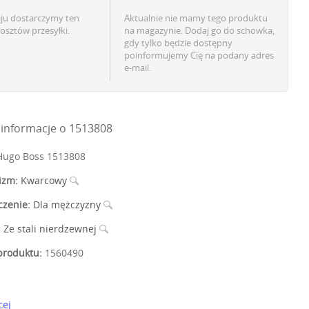
aju dostarczymy ten
Aktualnie nie mamy tego produktu
osztów przesyłki.
na magazynie. Dodaj go do schowka,
gdy tylko będzie dostępny
poinformujemy Cię na podany adres
e-mail.
informacje o 1513808
ugo Boss 1513808
izm:
Kwarcowy
czenie:
Dla mężczyzny
:
Ze stali nierdzewnej
roduktu:
1560490
cej