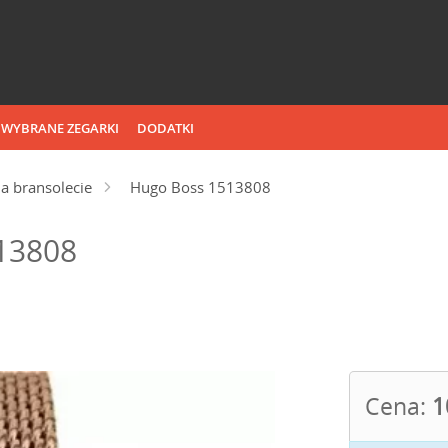
WYBRANE ZEGARKI
DODATKI
a bransolecie
Hugo Boss 1513808
13808
Cena:
1