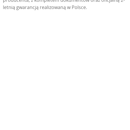
producenta, z kompletem dokumentów oraz oficjalną 2-
letnią gwarancją realizowaną w Polsce.