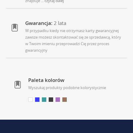
znajduje
... czytaj dalej
Gwarancja:
2 lata
W przypadku kiedy nie otrzymasz karty gwarancyjnej
zawsze możesz skontaktować się ze sprzedawcą, który
w Twoim imieniu przeprowadzi Cię przez proces
gwarancyjny
Paleta kolorów
Wyszukaj produkty podobne kolorystycznie