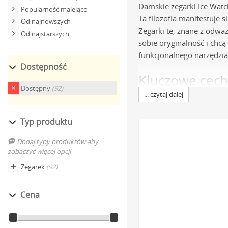
Damskie zegarki Ice Watc
Popularność malejąco
Ta filozofia manifestuje
Od najnowszych
Zegarki te, znane z odwa
Od najstarszych
sobie oryginalność i chcą
funkcjonalnego narzędzia 
Dostępność
Kluczowe cech
Dostępny
(92)
... czytaj dalej
Niezawodne mechani
Gwarantuje on dokładn
Typ produktu
działania. To sprawdz
Dodaj typy produktów aby
Komfortowe paski sil
zobaczyć więcej opcji
materiału są nie tylko
Zegarek
(92)
gama kolorystyczna po
Innowacyjne materiały
Cena
lekkości i jednocześn
na długo.