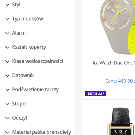
Styl
niezwykłym komfortem no
kobiecego nadgarstka, ni
Typ indeksów
kobiet, dla których wygod
Kolejnym argumentem jest 
Alarm
czerni, przez pastelowe r
Kształt koperty
ulubionym dodatkiem, id
Klasa wodoszczelności
Personalizacja i
Ice Watch Duo Chic
Zegarek to wyjątkowy dod
Datownik
Cena:
460.00 
skorzystanie z naszej
opc
unikalnym symbolem uczu
Podświetlenie tarczy
BESTSELLER
Dopasowanie zega
Stoper
Zegarki damskie Ice Watc
Odczyt
pozwala na tworzenie nie
eleganckim uzupełnieniem
Materiał paska bransolety