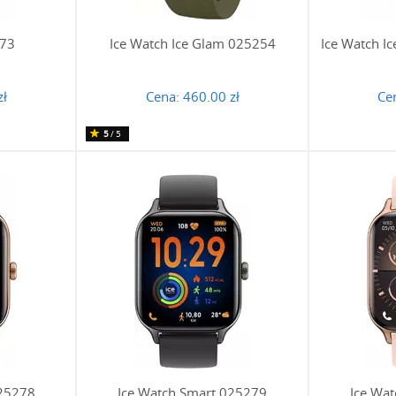
773
Ice Watch Ice Glam 025254
Ice Watch I
zł
Cena:
460.00 zł
Ce
5
/5
025278
Ice Watch Smart 025279
Ice Wa