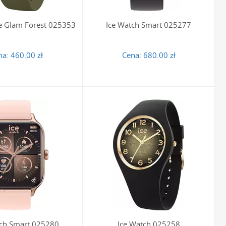
ce Glam Forest 025353
Ice Watch Smart 025277
na:
460.00 zł
Cena:
680.00 zł
tch Smart 025280
Ice Watch 025258