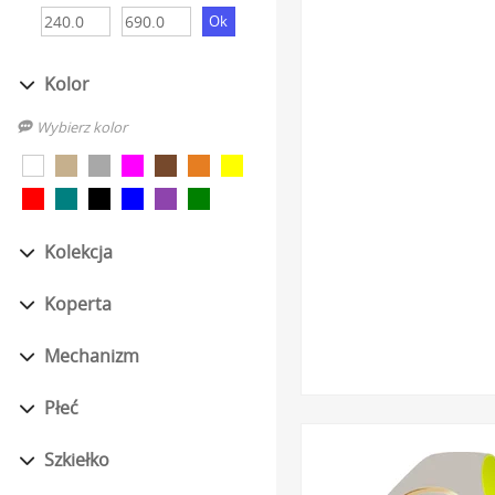
Szkło mineralne o po
przejrzystością oraz e
Kolor
Wysoka klasa wodoszc
na swobodne pływanie
Wybierz kolor
kobiet.
Bezpieczeństwo dla sk
to pełne bezpieczeństw
Szeroki wybór różnoro
Kolekcja
należą m.in.: ICE glam,
Koperta
Kupując, masz pewność, ż
producenta i zapakowany
Mechanizm
darmową i szybką dosta
Płeć
Dlaczego wart
Szkiełko
Wybór damskiego zegarka 