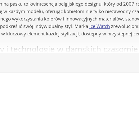
h na pasku to kwintesencja belgijskiego designu, który od 2007 
 się w każdym modelu, oferując kobietom nie tylko niezawodny c
żnego wykorzystania kolorów i innowacyjnych materiałów, stano
 podkreślić swój indywidualny styl. Marka
Ice Watch
zrewolucjoniz
w kluczowy element każdej stylizacji, dostępny w przystępnej cen
y i technologie w damskich czasomie
zmy kwarcowe
- Sercem każdego zegarka jest precyzyjny japońsk
ość i bezobsługową pracę przez wiele lat, co czyni go idealnym 
ona technologia, która stanowi fundament niezawodności tych cz
ikonowe
- Marka Ice Watch słynie z wykorzystania wysokiej jakości
 niezwykle wygodne w noszeniu, ale także hipoalergiczne, łatwe w
zwala na idealne dopasowanie zegarka do nastroju i ubioru.
 koperty
- W wielu modelach stosowane jest opatentowane tworzyw
ie dużej odporności na zarysowania oraz uszkodzenia mechaniczn