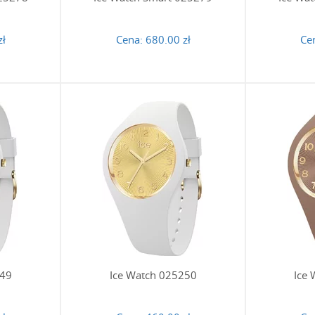
zł
Cena:
680.00 zł
Ce
249
Ice Watch 025250
Ice