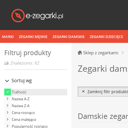
MARKI
ZEGARKI MĘSKIE
ZEGARKI DAMSKIE
ZEGARKI DZIECIĘCE
Filtruj produkty
Sklep z zegarkami
Znaleziono: 92
Zegarki dam
Sortuj wg
Zamknij filtr produk
Trafność
Nazwa A-Z
Nazwa Z-A
Cena rosnąco
Damskie zegark
Cena malejąco
Popularność rosnąco