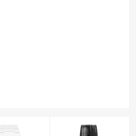
rdzane szkło mineralne. Charakteryzuje się ono dobrą
czenia w porównaniu do standardowych szkieł.
odoszczelności na poziomie 10 ATM (100 metrów). Pozwala to
 zdejmowania zegarka, co jest kluczowe dla aktywnych
ykonane są z hipoalergicznej stali szlachetnej 316L. Zapewnia
eń.
powiadają na różne gusta i potrzeby. Do najpopularniejszych
ca unikalny design i paletę barw.
polskiej dystrybucji. Każdy zegarek objęty jest gwarancją
. Zapewniamy również profesjonalne doradztwo oraz
tch z paskiem
odważną modą. Modele te wyróżniają się przede wszystkim