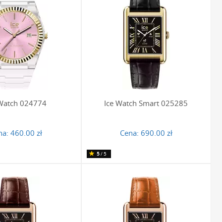
 paskom silikonowym. Idealnie dopasowują się one do
ia czy aktywności fizycznej. To doskonała propozycja dla
stępne są w dziesiątkach odcieni - od klasycznej bieli i
a, że każda kobieta może znaleźć model, który stanie się jej
dną zabawę modą każdego dnia.
 Watch 024774
Ice Watch Smart 025285
eszcze bardziej osobistego charakteru, warto rozważyć
na:
460.00 zł
Cena:
690.00 zł
icjałów czy krótkiej dedykacji sprawi, że podarunek stanie się
obdarowanej osoby.
5
/5
 w prostocie formy połączonej z bogactwem kolorów, co
, jak beż, szarość czy granat, będzie subtelnym i
ym odcieniu fuksji, turkusu czy żółci stanie się głównym