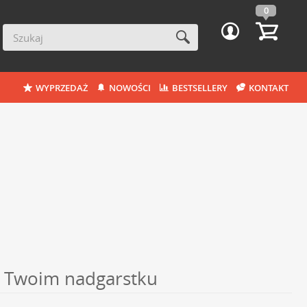
0
WYPRZEDAŻ
NOWOŚCI
BESTSELLERY
KONTAKT
na Twoim nadgarstku