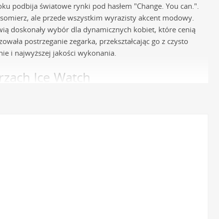
roku podbija światowe rynki pod hasłem "Change. You can.".
zasomierz, ale przede wszystkim wyrazisty akcent modowy.
wią doskonały wybór dla dynamicznych kobiet, które cenią
owała postrzeganie zegarka, przekształcając go z czysto
ie i najwyższej jakości wykonania.
rzach Ice Watch
i mechanizm kwarcowy, najczęściej produkcji Miyota.
rozwiązaniem dla kobiet ceniących komfort i pewność
asomierzy.
, miękkiego i elastycznego silikonu. Paski wykonane z tego
 czyszczeniu i odporne na działanie wody oraz potu. Szeroka
o Ice-Ramic (poliamid+). Jest to materiał o wyjątkowej
e, co sprawia, że zegarek zachowuje swój nienaganny wygląd