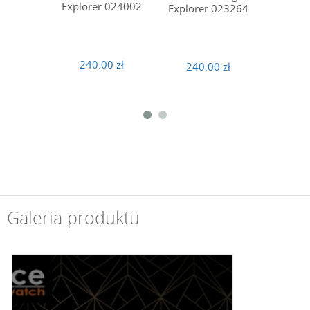
Explorer 024002
Explorer 023264
Explor
240.00 zł
240.00 zł
240
Galeria produktu