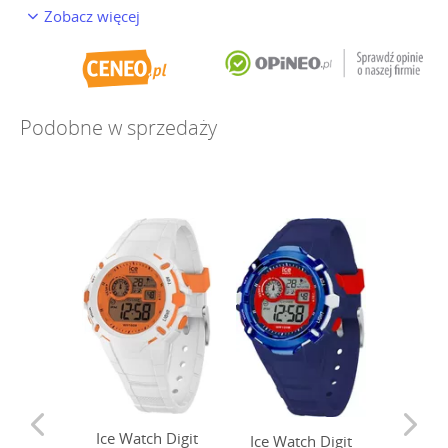
Zobacz więcej
Podobne w sprzedaży
Ice Watch Digit
Ice Watch Digit
Ice Wa