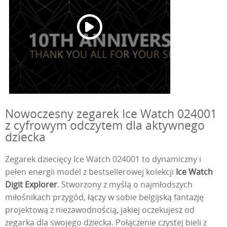
Nowoczesny zegarek Ice Watch 024001
z cyfrowym odczytem dla aktywnego
dziecka
Zegarek dziecięcy Ice Watch 024001 to dynamiczny i
pełen energii model z bestsellerowej kolekcji
Ice Watch
Digit Explorer
. Stworzony z myślą o najmłodszych
miłośnikach przygód, łączy w sobie belgijską fantazję
projektową z niezawodnością, jakiej oczekujesz od
zegarka dla swojego dziecka. Połączenie czystej bieli z