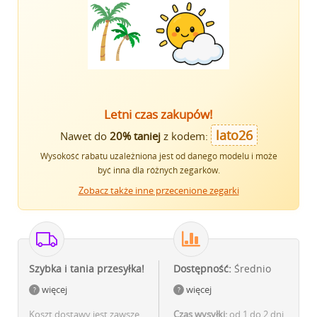
Letni czas zakupów!
lato26
Nawet do
20% taniej
z kodem:
Wysokość rabatu uzależniona jest od danego modelu i może
być inna dla różnych zegarków.
Zobacz także inne przecenione zegarki
Szybka i tania przesyłka!
Dostępność:
Średnio
więcej
więcej
Koszt dostawy jest zawsze
Czas wysyłki:
od 1 do 2 dni