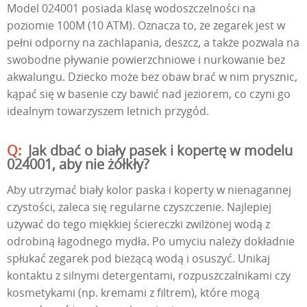
Model 024001 posiada klasę wodoszczelności na
poziomie 100M (10 ATM). Oznacza to, że zegarek jest w
pełni odporny na zachlapania, deszcz, a także pozwala na
swobodne pływanie powierzchniowe i nurkowanie bez
akwalungu. Dziecko może bez obaw brać w nim prysznic,
kąpać się w basenie czy bawić nad jeziorem, co czyni go
idealnym towarzyszem letnich przygód.
Jak dbać o biały pasek i kopertę w modelu
024001, aby nie żółkły?
Aby utrzymać biały kolor paska i koperty w nienagannej
czystości, zaleca się regularne czyszczenie. Najlepiej
używać do tego miękkiej ściereczki zwilżonej wodą z
odrobiną łagodnego mydła. Po umyciu należy dokładnie
spłukać zegarek pod bieżącą wodą i osuszyć. Unikaj
kontaktu z silnymi detergentami, rozpuszczalnikami czy
kosmetykami (np. kremami z filtrem), które mogą