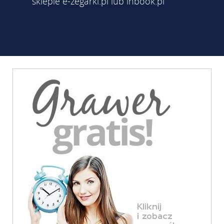
sklepie e-zegarki.pl lub inbook.pl