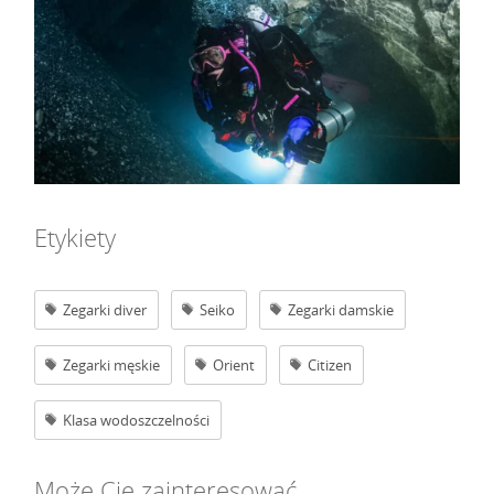
Etykiety
Zegarki diver
Seiko
Zegarki damskie
Zegarki męskie
Orient
Citizen
Klasa wodoszczelności
Może Cię zainteresować