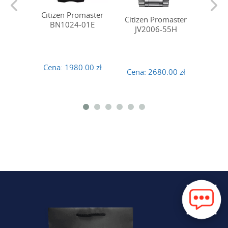
Citizen Promaster
Citiz
Citizen Promaster
BN1024-01E
JV
JV2006-55H
Cena:
1980.00 zł
Cena
Cena:
2680.00 zł