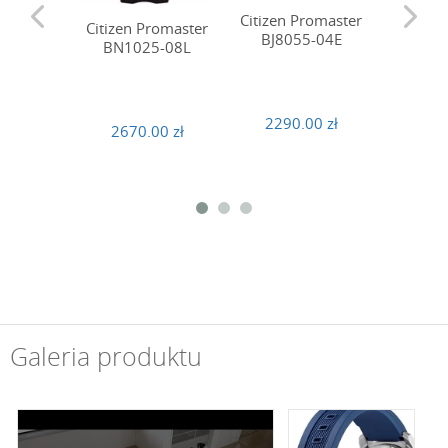
Citizen Promaster
Citizen Promaster
Citizen
BJ8055-04E
BN1025-08L
BN01
2290.00 zł
2670.00 zł
1480
Galeria produktu