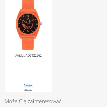
Adidas AOST22562
Cena:
359 zł
279.00 zł
Może Cię zainteresować