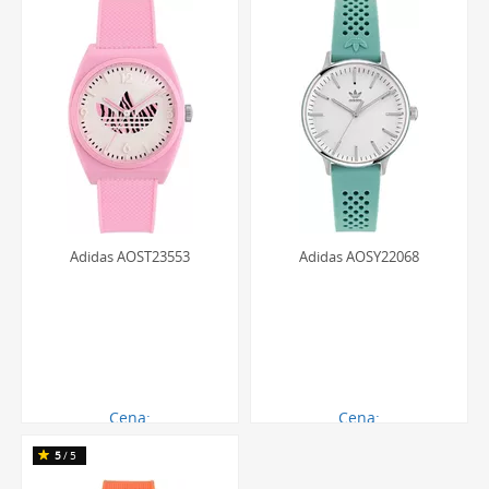
oraz krótkotrwałe zanurzenie w wodzie, na przykład
podczas mycia rąk czy brania prysznica. Z zegarkiem o tej
klasie wodoszczelności dopuszczalne jest pływanie
powierzchniowe. Należy jednak unikać skoków do wody i
nurkowania, które generują dynamiczne zmiany ciśnienia.
Adidas AOST23553
Adidas AOSY22068
Cena:
Cena:
386.00 zł
399.00 zł
5
/5