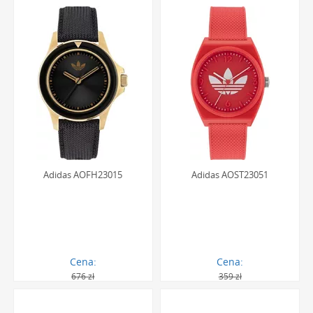
oryginalne pudełko, co czyni go doskonałym pomysłem na
wyjątkowy prezent.
Dlaczego warto postawić na
damski zegarek Adidas z paskiem
Damskie zegarki Adidas na pasku to idealne rozwiązanie
dla kobiet, które poszukują uniwersalnego dodatku
łączącego sportową wygodę z miejskim szykiem. Paski
wykonane z silikonu, poliuretanu czy tkaniny są niezwykle
Adidas AOFH23015
Adidas AOST23051
komfortowe, lekkie i łatwe w utrzymaniu czystości, co czyni
je perfekcyjnym wyborem na co dzień, na trening czy
weekendowy wyjazd. Ich elastyczność i dopasowanie do
nadgarstka gwarantują wygodę noszenia przez wiele
godzin bez uczucia dyskomfortu.
Cena:
Cena:
676 zł
359 zł
Wybór modelu na pasku pozwala na swobodne wyrażenie
524.00 zł
321.00 zł
swojego stylu. Bogata paleta kolorystyczna, od klasycznej
czerni i bieli, po energetyczne, neonowe barwy, umożliwia