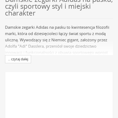
czyli sportowy styl i miejski
charakter
Damskie zegarki Adidas na pasku to kwintesencja filozofii
marki, która od dziesięcioleci łączy świat sportu z modą
uliczną. Wywodzący się z Niemiec gigant, założony przez
Adolfa "Adi" Dasslera, przeniósł swoje dziedzictwo
innowacji i funkcjonalności z obuwia sportowego wprost
na nadgarstki. Czasomierze te nie są jedynie urządzeniami
... czytaj dalej
do mierzenia czasu - to manifestacja aktywnego stylu życia
i świadomy wybór dla kobiet ceniących sobie dynamiczny
design oraz niezawodność. Każdy model odzwierciedla
DNA marki, w którym komfort, wytrzymałość i nowoczesna
estetyka idą w parze. Wybierając damski zegarek z tej
kolekcji, inwestujesz w dodatek, który jest równie
funkcjonalny na siłowni, co stylowy w miejskiej dżungli. To
doskonały wybór dla kobiet, dla których
zegarki Adidas
są
synonimem autentyczności i nieprzemijającego trendu