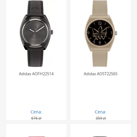
silikonowych paskach, które idealnie sprawdzają się
podczas aktywności fizycznej. Kobiety doceniają również
nowoczesny design, który pozwala wyróżnić się z tłumu,
oraz niezawodność, jaką oferuje renomowana marka.
Czasomierze te są postrzegane jako modny i praktyczny
dodatek na każdą okazję.
Najczęściej zadawane pytania
dotyczące damskich modeli
Adidas
Adidas AOFH22514
Adidas AOST22565
Jakie szkło chroni tarczę w damskich
zegarkach Adidas?
Większość damskich zegarków marki Adidas wyposażona
Cena:
Cena:
676 zł
359 zł
jest w wysokiej jakości szkło mineralne. Jest ono specjalnie
498.00 zł
321.00 zł
utwardzane, co zapewnia mu dużą elastyczność i znacznie
zwiększa odporność na pęknięcia oraz stłuczenia, które