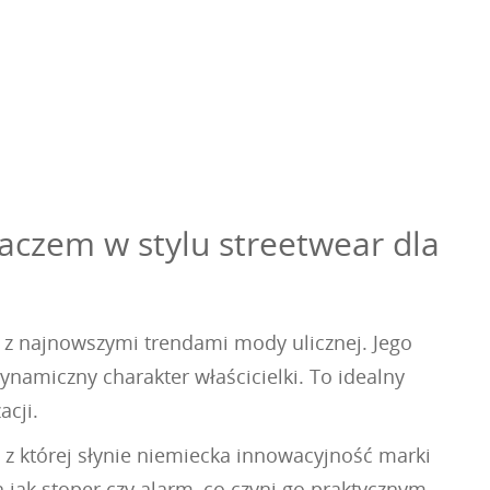
czem w stylu streetwear dla
 z najnowszymi trendami mody ulicznej. Jego
amiczny charakter właścicielki. To idealny
acji.
z której słynie niemiecka innowacyjność marki
h jak stoper czy alarm, co czyni go praktycznym