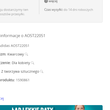
więcej
aju dostarczymy ten
Czas wysyłki:
do 14 dni roboczych
osztów przesyłki.
informacje o AOST22051
didas AOST22051
izm:
Kwarcowy
czenie:
Dla kobiety
:
Z tworzywa sztucznego
roduktu:
1590861
cej