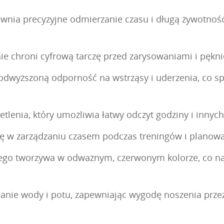
a precyzyjne odmierzanie czasu i długą żywotność ba
nie chroni cyfrową tarczę przed zarysowaniami i pęk
odwyższoną odporność na wstrząsy i uderzenia, co sp
etlenia, który umożliwia łatwy odczyt godziny i inny
ię w zarządzaniu czasem podczas treningów i planow
ego tworzywa w odważnym, czerwonym kolorze, co na
łanie wody i potu, zapewniając wygodę noszenia przez