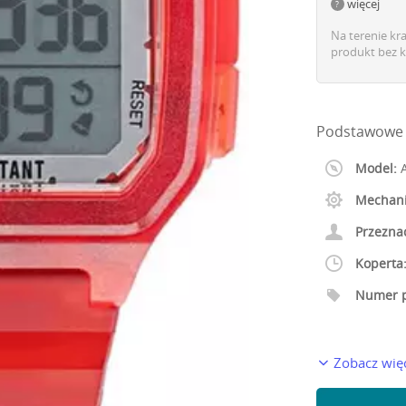
więcej
Na terenie kr
produkt bez k
Podstawowe 
Model:
A
Mechan
Przezna
Koperta
Numer p
Zobacz wię