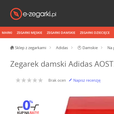
MARKI
ZEGARKI MĘSKIE
ZEGARKI DAMSKIE
ZEGARKI DZIECIĘCE
Sklep z zegarkami
Adidas
🕙
Damskie
Na 
Zegarek damski Adidas AOS
Brak ocen
Napisz recenzję