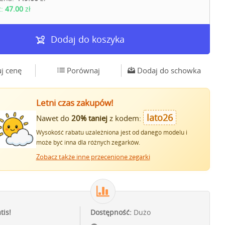
z:
47.00
zł
Dodaj do koszyka
j cenę
Porównaj
Dodaj do schowka
Letni czas zakupów!
lato26
Nawet do
20% taniej
z kodem:
Wysokość rabatu uzależniona jest od danego modelu i
może być inna dla różnych zegarków.
Zobacz także inne przecenione zegarki
tis!
Dostępność:
Dużo