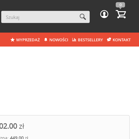
0
WYPRZEDAŻ
NOWOŚCI
BESTSELLERY
KONTAKT
02.00
zł
czna:
449.00
zł