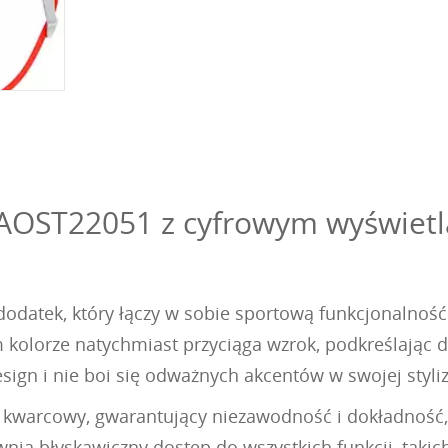
AOST22051 z cyfrowym wyświetla
odatek, który łączy w sobie sportową funkcjonalność
lorze natychmiast przyciąga wzrok, podkreślając dyn
esign i nie boi się odważnych akcentów w swojej styliz
kwarcowy, gwarantujący niezawodność i dokładność, 
nia błyskawiczny dostęp do wszystkich funkcji, takic