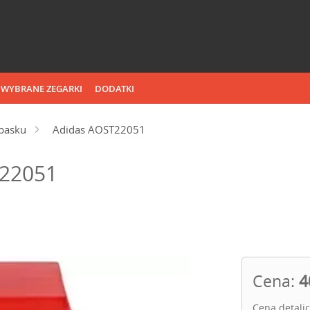
WYBRANE ZEGARKI
DODATKI
pasku
Adidas AOST22051
T22051
Cena:
4
Cena detali