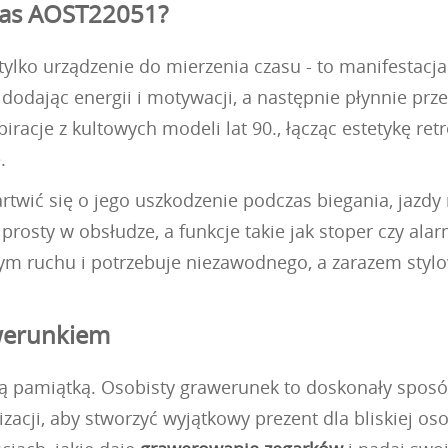
das AOST22051?
ylko urządzenie do mierzenia czasu - to manifestacja 
ę, dodając energii i motywacji, a następnie płynnie 
iracje z kultowych modeli lat 90., łącząc estetykę ret
.
twić się o jego uszkodzenie podczas biegania, jazdy
i prosty w obsłudze, a funkcje takie jak stoper czy a
ągłym ruchu i potrzebuje niezawodnego, a zarazem st
awerunkiem
lną pamiątką. Osobisty grawerunek to doskonały spos
izacji, aby stworzyć wyjątkowy prezent dla bliskiej os