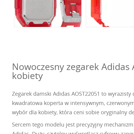
Nowoczesny zegarek Adidas 
kobiety
Zegarek damski Adidas AOST22051 to wyrazisty d
kwadratowa koperta w intensywnym, czerwonym ko
wybór dla kobiety, która ceni sobie oryginalny d
Sercem tego modelu jest precyzyjny mechanizm 
Adidas. Duży, czytelny wyświetlacz cyfrowy zapew