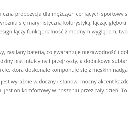
czna propozycja dla mężczyzn ceniących sportowy styl
yróżnia się marynistyczną kolorystyką, łącząc głęboki n
design łączy funkcjonalność z modnym wyglądem, twor
, zasilany baterią, co gwarantuje niezawodność i d
iny jest intuicyjny i przejrzysty, a dodatkowe subtar
ercie, która doskonale komponuje się z męskim nadga
jest wyraźnie widoczny i stanowi mocny akcent każdej
, jest on komfortowy w noszeniu przez cały dzień. To 