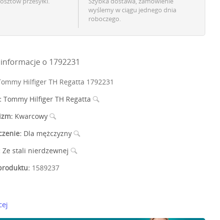
osztów przesyłki.
Szybka dostawa, zamówienie
wyślemy w ciągu jednego dnia
roboczego.
informacje o 1792231
ommy Hilfiger TH Regatta 1792231
:
Tommy Hilfiger TH Regatta
izm:
Kwarcowy
czenie:
Dla mężczyzny
:
Ze stali nierdzewnej
roduktu:
1589237
cej