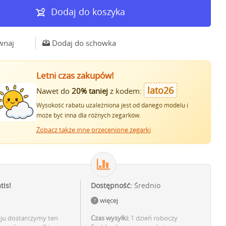
Dodaj do koszyka
wnaj
Dodaj do schowka
Letni czas zakupów!
lato26
Nawet do
20% taniej
z kodem:
Wysokość rabatu uzależniona jest od danego modelu i
może być inna dla różnych zegarków.
Zobacz także inne przecenione zegarki
tis!
Dostępność:
Średnio
więcej
aju dostarczymy ten
Czas wysyłki:
1 dzień roboczy