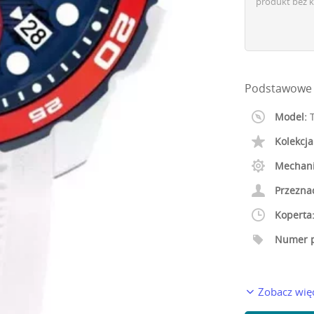
produkt bez k
Podstawowe 
Model:
T
Kolekcja
Mechan
Przezna
Koperta
Numer p
Zobacz wię