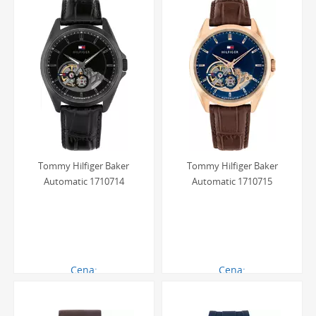
Męskie zegarki Tommy Hilfiger na pasku posiadają
zazwyczaj klasę wodoszczelności na poziomie 3 ATM (30
metrów) lub 5 ATM (50 metrów). Oznacza to, że
mechanizm zegarka jest odporny na przypadkowe
zachlapania, takie jak deszcz czy mycie rąk. Należy jednak
pamiętać, że taka klasa wodoszczelności pozwala na
ograniczony kontakt z wodą i zegarek należy zdejmować
przed kąpielą lub pływaniem.
Tommy Hilfiger Baker
Tommy Hilfiger Baker
Automatic 1710714
Automatic 1710715
Cena:
Cena:
873.00 zł
873.00 zł