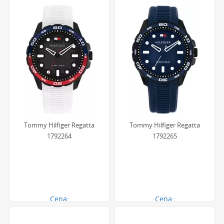
nowym czasomierzem.
Dlaczego męski zegarek na pasku
marki Tommy Hilfiger to
doskonały wybór?
Męskie zegarki Tommy Hilfiger na pasku to propozycja dla
mężczyzn, którzy cenią sobie klasyczną elegancję i
uniwersalność. Pasek, wykonany najczęściej z wysokiej
jakości skóry naturalnej lub trwałego materiału, dodaje
Tommy Hilfiger Regatta
Tommy Hilfiger Regatta
zegarkowi ciepła i sprawia, że jest on niezwykle
1792264
1792265
komfortowy w noszeniu. Taki czasomierz doskonale
komponuje się zarówno z codziennymi, casualowymi
stylizacjami, jak i z bardziej formalnym strojem, takim jak
marynarka czy koszula.
Cena:
Cena:
Wybór modelu na pasku to także decyzja o
414.00 zł
414.00 zł
ponadczasowym charakterze dodatku. W przeciwieństwie