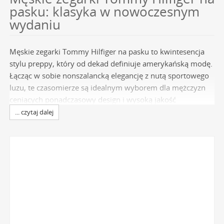
pasku: klasyka w nowoczesnym
wydaniu
Męskie zegarki Tommy Hilfiger na pasku to kwintesencja
stylu preppy, który od dekad definiuje amerykańską modę.
Łącząc w sobie nonszalancką elegancję z nutą sportowego
luzu, te czasomierze są idealnym wyborem dla mężczyzn
ceniących ponadczasowy design i wysoką jakość
wykonania. Każdy model odzwierciedla DNA marki, której
... czytaj dalej
założyciel, Tommy Hilfiger, od 1985 roku kreuje trendy
inspirowane klasycznym amerykańskim stylem życia.
Wybierając zegarek z tej kategorii, inwestujesz w dodatek,
który jest nie tylko precyzyjnym narzędziem do mierzenia
czasu, ale również wyrazistym symbolem dobrego gustu.
W naszej ofercie znajdziesz szeroki wybór oryginalnych
zegarków Tommy Hilfiger
, które doskonale uzupełnią
każdą męską garderobę.