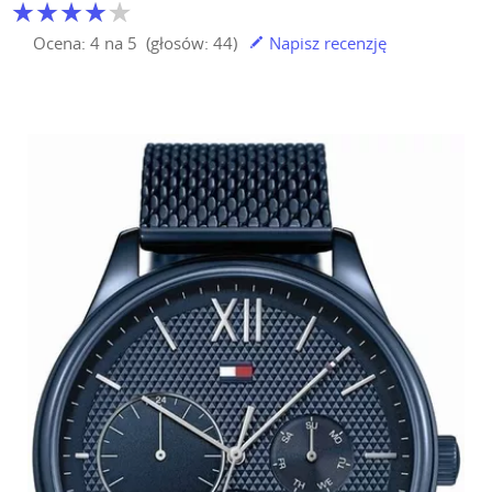
Ocena:
4
na
5
(głosów:
44
)
Napisz recenzję