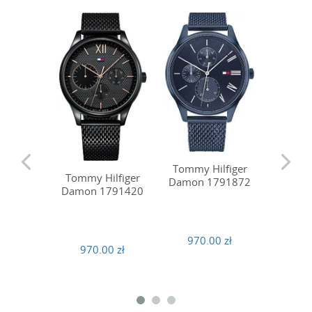
Tommy Hilfiger
Tommy 
Tommy Hilfiger
Damon 1791872
Leonar
Damon 1791420
970.00 zł
970
970.00 zł