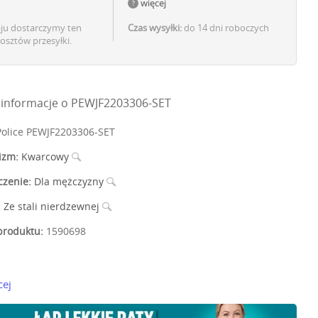
więcej
aju dostarczymy ten
Czas wysyłki:
do 14 dni roboczych
osztów przesyłki.
informacje o PEWJF2203306-SET
olice PEWJF2203306-SET
izm:
Kwarcowy
czenie:
Dla mężczyzny
:
Ze stali nierdzewnej
roduktu:
1590698
cej