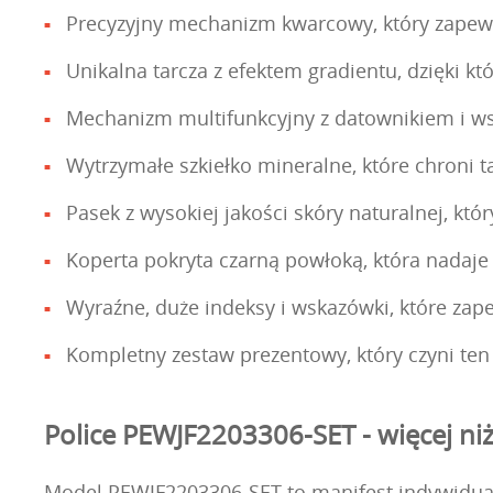
Precyzyjny mechanizm kwarcowy, który zapewn
Unikalna tarcza z efektem gradientu, dzięki któ
Mechanizm multifunkcyjny z datownikiem i wsk
Wytrzymałe szkiełko mineralne, które chroni 
Pasek z wysokiej jakości skóry naturalnej, kt
Koperta pokryta czarną powłoką, która nadaje
Wyraźne, duże indeksy i wskazówki, które za
Kompletny zestaw prezentowy, który czyni t
Police PEWJF2203306-SET - więcej ni
Model PEWJF2203306-SET to manifest indywiduali