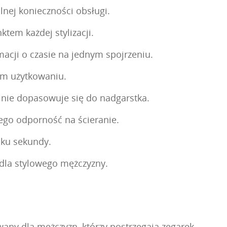
nej konieczności obsługi.
ktem każdej stylizacji.
acji o czasie na jednym spojrzeniu.
ym użytkowaniu.
alnie dopasowuje się do nadgarstka.
jego odporność na ścieranie.
mku sekundy.
dla stylowego mężczyzny.
any dla mężczyzn, którzy postrzegają zegarek