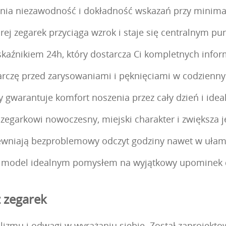
ia niezawodność i dokładność wskazań przy minimal
rej zegarek przyciąga wzrok i staje się centralnym pun
aźnikiem 24h, który dostarcza Ci kompletnych inform
tarczę przed zarysowaniami i pęknięciami w codzienn
óry gwarantuje komfort noszenia przez cały dzień i ide
 zegarkowi nowoczesny, miejski charakter i zwiększa 
pewniają bezproblemowy odczyt godziny nawet w uła
en model idealnym pomysłem na wyjątkowy upominek 
ż zegarek
zmu i odwagi w wyrażaniu siebie. Został zaprojektow