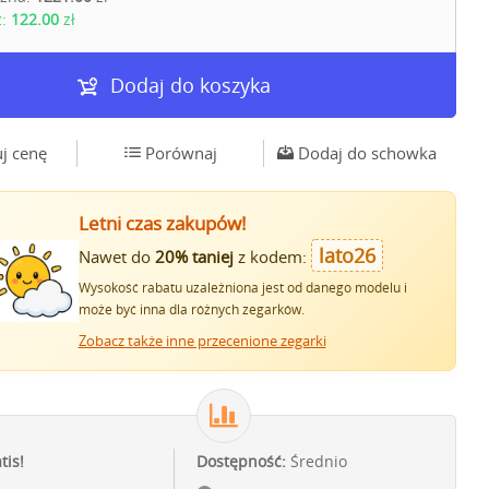
z:
122.00
zł
Dodaj do koszyka
j cenę
Porównaj
Dodaj do schowka
Letni czas zakupów!
lato26
Nawet do
20% taniej
z kodem:
Wysokość rabatu uzależniona jest od danego modelu i
może być inna dla różnych zegarków.
Zobacz także inne przecenione zegarki
tis!
Dostępność:
Średnio