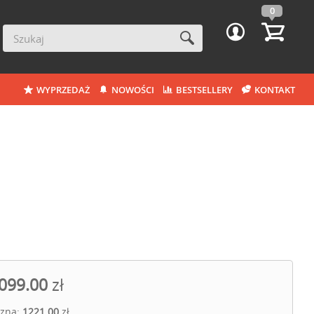
0
WYPRZEDAŻ
NOWOŚCI
BESTSELLERY
KONTAKT
099.00
zł
czna:
1221.00
zł