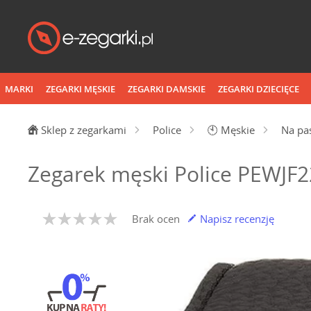
MARKI
ZEGARKI MĘSKIE
ZEGARKI DAMSKIE
ZEGARKI DZIECIĘCE
Sklep z zegarkami
Police
🕙
Męskie
Na pa
Zegarek męski Police PEWJF
Brak ocen
Napisz recenzję