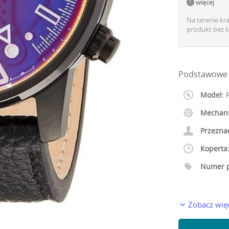
więcej
Na terenie kr
produkt bez k
Podstawowe 
Model:
P
Mechan
Przezna
Koperta
Numer p
Zobacz wię