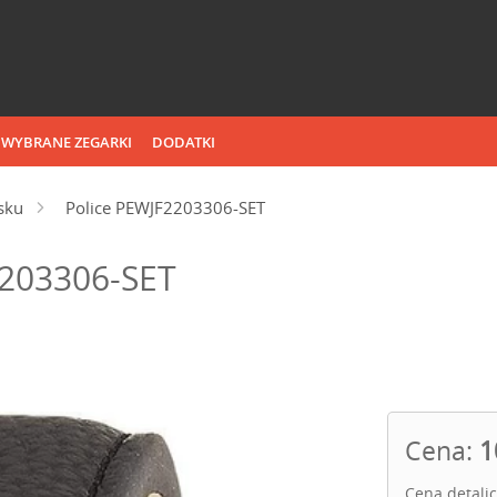
WYBRANE ZEGARKI
DODATKI
sku
Police PEWJF2203306-SET
2203306-SET
Cena:
1
Cena detali