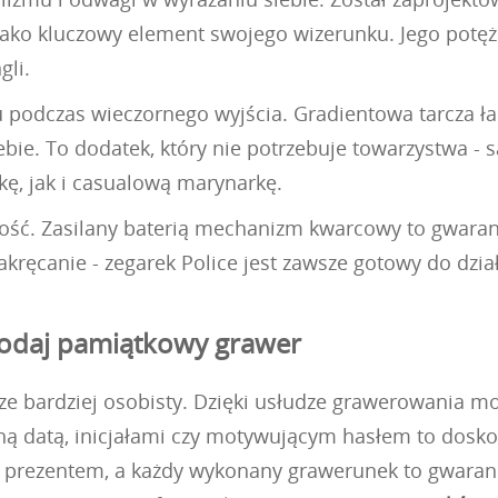
e jako kluczowy element swojego wizerunku. Jego potęż
gli.
podczas wieczornego wyjścia. Gradientowa tarcza łapi
ebie. To dodatek, który nie potrzebuje towarzystwa - 
kę, jak i casualową marynarkę.
ść. Zasilany baterią mechanizm kwarcowy to gwarancj
kręcanie - zegarek Police jest zawsze gotowy do działa
 dodaj pamiątkowy grawer
szcze bardziej osobisty. Dzięki usłudze grawerowania
ą datą, inicjałami czy motywującym hasłem to dosko
m prezentem, a każdy wykonany grawerunek to gwaranc