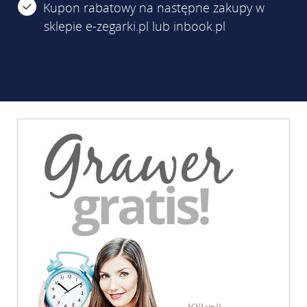
Kupon rabatowy na następne zakupy w
sklepie e-zegarki.pl lub inbook.pl