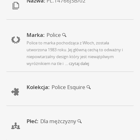
Nazwa:
PL.14766JSB/02
Marka:
Police
Police to marka pochodząca z Włoch, została
utworzona 1983 roku. Jej główną cechą to odważny i
niepowtarzalny design który jest niewątpliwym
wyróżnikiem na tle i
... czytaj dalej
Kolekcja:
Police Esquire
Płeć:
Dla mężczyzny