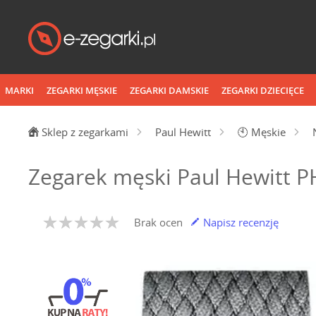
MARKI
ZEGARKI MĘSKIE
ZEGARKI DAMSKIE
ZEGARKI DZIECIĘCE
Sklep z zegarkami
Paul Hewitt
🕙
Męskie
Zegarek męski Paul Hewitt 
Brak ocen
Napisz recenzję