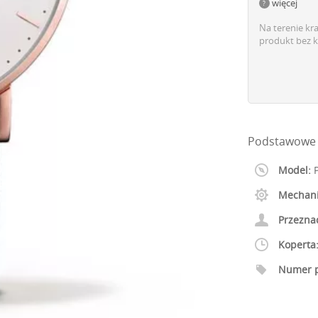
więcej
Na terenie kr
produkt bez k
Podstawowe 
Model:
P
Mechan
Przezna
Koperta
Numer p