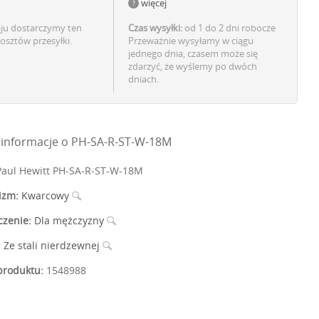
więcej
aju dostarczymy ten
Czas wysyłki:
od 1 do 2 dni robocze
osztów przesyłki.
Przeważnie wysyłamy w ciągu
jednego dnia, czasem może się
zdarzyć, że wyślemy po dwóch
dniach.
informacje o PH-SA-R-ST-W-18M
aul Hewitt PH-SA-R-ST-W-18M
izm:
Kwarcowy
czenie:
Dla mężczyzny
:
Ze stali nierdzewnej
roduktu:
1548988