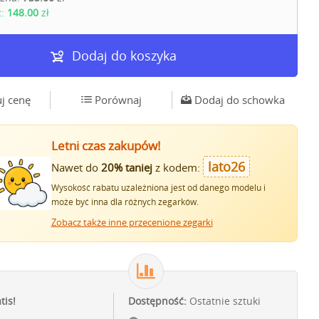
z:
148.00
zł
Dodaj do koszyka
j cenę
Porównaj
Dodaj do schowka
Letni czas zakupów!
lato26
Nawet do
20% taniej
z kodem:
Wysokość rabatu uzależniona jest od danego modelu i
może być inna dla różnych zegarków.
Zobacz także inne przecenione zegarki
tis!
Dostępność:
Ostatnie sztuki