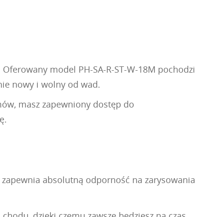
ość. Oferowany model PH-SA-R-ST-W-18M pochodzi
znie nowy i wolny od wad.
lemów, masz zapewniony dostęp do
ę.
i, zapewnia absolutną odporność na zarysowania
chodu, dzięki czemu zawsze będziesz na czas,