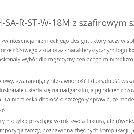
H-SA-R-ST-W-18M z szafirowym 
wintesencja niemieckiego designu, który łączy w sob
lorze różowego złota oraz charakterystycznym logo ko
skonały wybór dla mężczyzny ceniącego minimalizm i 
cowy, gwarantujący niezawodność i dokładność wska
oskonale układa się na nadgarstku, a jej odcień różo
a. Ta niemiecka dbałość o szczegóły sprawia, że model
by.
 nie tylko przyciąga wzrok swoją fakturą, ale równie
kompozycja tarczy, pozbawiona zbędnych komplikacji, j