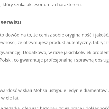
 który szuka akcesorium z charakterem.
 serwisu
to dowód na to, że cenisz sobie oryginalność i jak
 pewności, że otrzymujesz produkt autentyczny, fabryc
ą gwarancję. Dodatkowo, w razie jakichkolwiek prob
olski, co gwarantuje profesjonalną i sprawną obsług
o twardość w skali Mohsa ustępuje jedynie diamentow
wiele lat.
 zegarka, oferując bezobsługową pracę i dokładność 