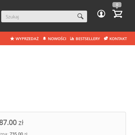
0
WYPRZEDAŻ
NOWOŚCI
BESTSELLERY
KONTAKT
87.00
zł
czna:
735.00
zł