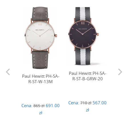
Paul Hewitt PH-SA-
Paul 
Paul Hewitt PH-SA-
R-ST-B-GRW-20
R-
R-ST-W-13M
Cena:
567.00
Cena:
710 zł
Cena:
691.00
865 zł
zł
zł