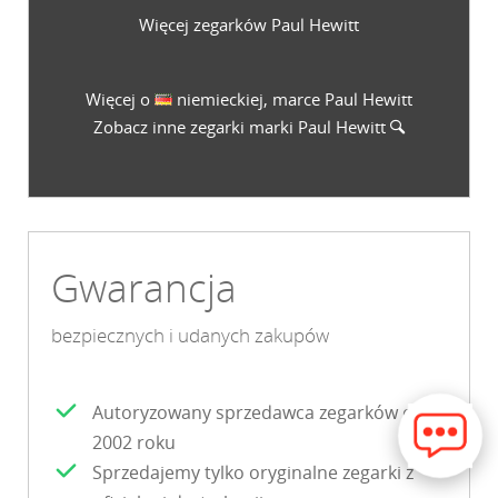
Więcej zegarków Paul Hewitt
Więcej o
niemieckiej, marce Paul Hewitt
Zobacz inne zegarki marki
Paul Hewitt
Gwarancja
bezpiecznych i udanych zakupów
Autoryzowany sprzedawca zegarków od
2002 roku
Sprzedajemy tylko oryginalne zegarki z