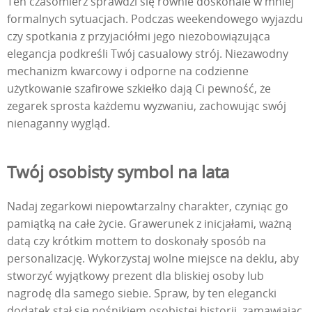
Ten czasomierz sprawdzi się równie doskonale w mniej
formalnych sytuacjach. Podczas weekendowego wyjazdu
czy spotkania z przyjaciółmi jego niezobowiązująca
elegancja podkreśli Twój casualowy strój. Niezawodny
mechanizm kwarcowy i odporne na codzienne
użytkowanie szafirowe szkiełko dają Ci pewność, że
zegarek sprosta każdemu wyzwaniu, zachowując swój
nienaganny wygląd.
Twój osobisty symbol na lata
Nadaj zegarkowi niepowtarzalny charakter, czyniąc go
pamiątką na całe życie. Grawerunek z inicjałami, ważną
datą czy krótkim mottem to doskonały sposób na
personalizację. Wykorzystaj wolne miejsce na deklu, aby
stworzyć wyjątkowy prezent dla bliskiej osoby lub
nagrodę dla samego siebie. Spraw, by ten elegancki
dodatek stał się nośnikiem osobistej historii, zamawiając