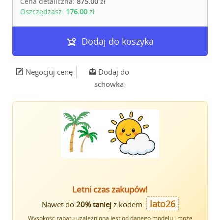
Cena detaliczna:
875.00
zł
Oszczędzasz:
176.00
zł
Dodaj do koszyka
Negocjuj cenę
Dodaj do
schowka
Letni czas zakupów!
lato26
Nawet do
20% taniej
z kodem:
Wysokość rabatu uzależniona jest od danego modelu i może