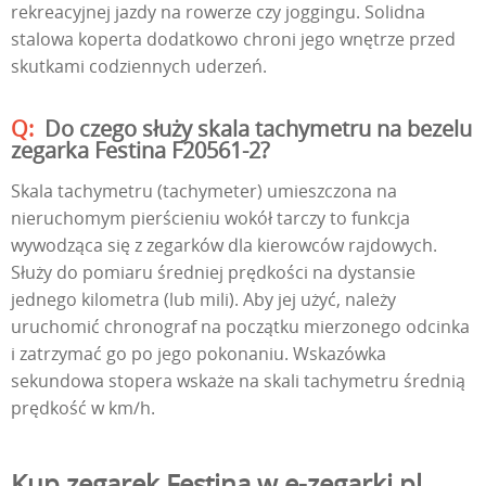
rekreacyjnej jazdy na rowerze czy joggingu. Solidna
stalowa koperta dodatkowo chroni jego wnętrze przed
skutkami codziennych uderzeń.
Do czego służy skala tachymetru na bezelu
zegarka Festina F20561-2?
Skala tachymetru (tachymeter) umieszczona na
nieruchomym pierścieniu wokół tarczy to funkcja
wywodząca się z zegarków dla kierowców rajdowych.
Służy do pomiaru średniej prędkości na dystansie
jednego kilometra (lub mili). Aby jej użyć, należy
uruchomić chronograf na początku mierzonego odcinka
i zatrzymać go po jego pokonaniu. Wskazówka
sekundowa stopera wskaże na skali tachymetru średnią
prędkość w km/h.
Kup zegarek Festina w e-zegarki.pl