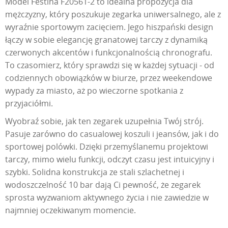
Model Festina F20561-2 to idealna propozycja dla
mężczyzny, który poszukuje zegarka uniwersalnego, ale z
wyraźnie sportowym zacięciem. Jego hiszpański design
łączy w sobie elegancję granatowej tarczy z dynamiką
czerwonych akcentów i funkcjonalnością chronografu.
To czasomierz, który sprawdzi się w każdej sytuacji - od
codziennych obowiązków w biurze, przez weekendowe
wypady za miasto, aż po wieczorne spotkania z
przyjaciółmi.
Wyobraź sobie, jak ten zegarek uzupełnia Twój strój.
Pasuje zarówno do casualowej koszuli i jeansów, jak i do
sportowej polówki. Dzięki przemyślanemu projektowi
tarczy, mimo wielu funkcji, odczyt czasu jest intuicyjny i
szybki. Solidna konstrukcja ze stali szlachetnej i
wodoszczelność 10 bar dają Ci pewność, że zegarek
sprosta wyzwaniom aktywnego życia i nie zawiedzie w
najmniej oczekiwanym momencie.