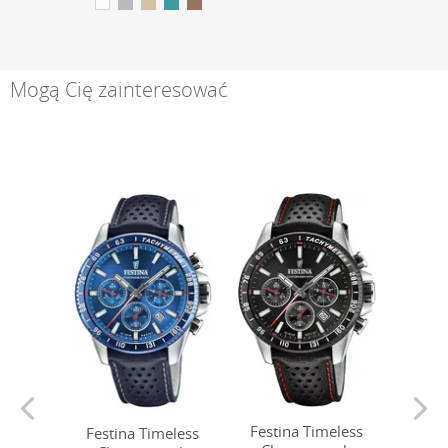
Mogą Cię zainteresować
Festina Timeless
Festina Timeless
Fest