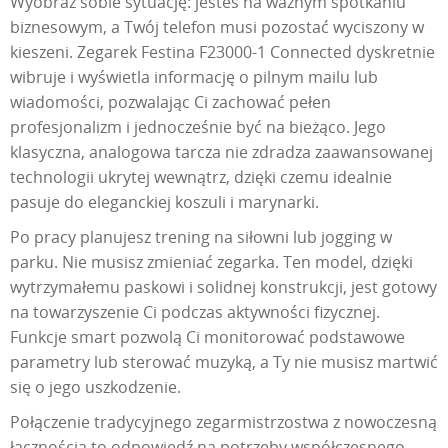
Wyobraź sobie sytuację: jesteś na ważnym spotkaniu
biznesowym, a Twój telefon musi pozostać wyciszony w
kieszeni. Zegarek Festina F23000-1 Connected dyskretnie
wibruje i wyświetla informację o pilnym mailu lub
wiadomości, pozwalając Ci zachować pełen
profesjonalizm i jednocześnie być na bieżąco. Jego
klasyczna, analogowa tarcza nie zdradza zaawansowanej
technologii ukrytej wewnątrz, dzięki czemu idealnie
pasuje do eleganckiej koszuli i marynarki.
Po pracy planujesz trening na siłowni lub jogging w
parku. Nie musisz zmieniać zegarka. Ten model, dzięki
wytrzymałemu paskowi i solidnej konstrukcji, jest gotowy
na towarzyszenie Ci podczas aktywności fizycznej.
Funkcje smart pozwolą Ci monitorować podstawowe
parametry lub sterować muzyką, a Ty nie musisz martwić
się o jego uszkodzenie.
Połączenie tradycyjnego zegarmistrzostwa z nowoczesną
łącznością to odpowiedź na potrzeby współczesnego