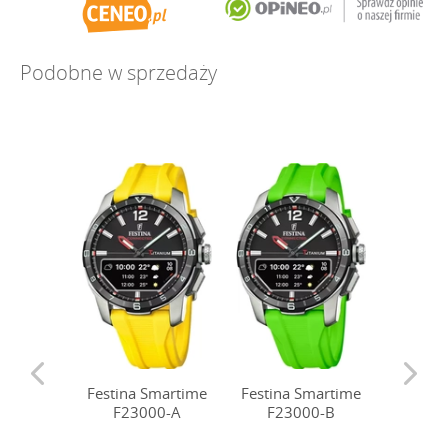
Podobne w sprzedaży
Festina Smartime
Festina Smartime
Festina
F23000-A
F23000-B
F23