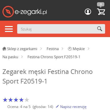
0
Sklep z zegarkami
Festina
🕙
Męskie
Na pasku
Festina Chrono Sport F20519-1
Zegarek męski Festina Chrono
Sport F20519-1
Ocena:
4
na
5
(głosów:
14
)
Napisz recenzję