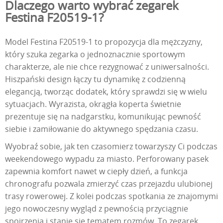
Dlaczego warto wybrać zegarek
Festina F20519-1?
Model Festina F20519-1 to propozycja dla mężczyzny,
który szuka zegarka o jednoznacznie sportowym
charakterze, ale nie chce rezygnować z uniwersalności.
Hiszpański design łączy tu dynamikę z codzienną
elegancją, tworząc dodatek, który sprawdzi się w wielu
sytuacjach. Wyrazista, okrągła koperta świetnie
prezentuje się na nadgarstku, komunikując pewność
siebie i zamiłowanie do aktywnego spędzania czasu.
Wyobraź sobie, jak ten czasomierz towarzyszy Ci podczas
weekendowego wypadu za miasto. Perforowany pasek
zapewnia komfort nawet w ciepły dzień, a funkcja
chronografu pozwala zmierzyć czas przejazdu ulubionej
trasy rowerowej. Z kolei podczas spotkania ze znajomymi
jego nowoczesny wygląd z pewnością przyciągnie
spojrzenia i stanie się tematem rozmów. To zegarek,