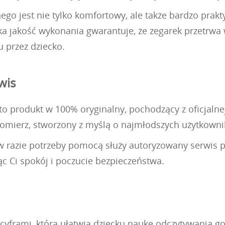
go jest nie tylko komfortowy, ale także bardzo prakty
 jakość wykonania gwarantuje, że zegarek przetrwa 
 przez dziecko.
wis
o produkt w 100% oryginalny, pochodzący z oficjalnej
somierz, stworzony z myślą o najmłodszych użytkowni
 w razie potrzeby pomocą służy autoryzowany serwis pr
ąc Ci spokój i poczucie bezpieczeństwa.
 cyframi, która ułatwia dziecku naukę odczytywania go