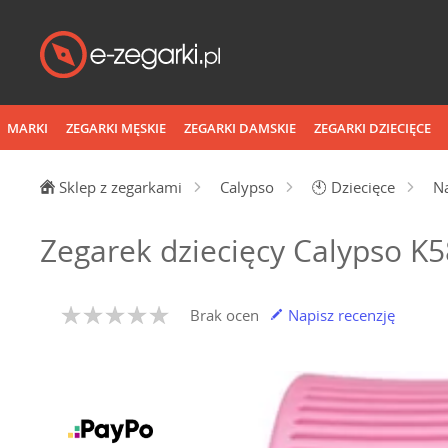
MARKI
ZEGARKI MĘSKIE
ZEGARKI DAMSKIE
ZEGARKI DZIECIĘCE
Sklep z zegarkami
Calypso
🕙
Dziecięce
N
Zegarek dziecięcy Calypso K
Brak ocen
Napisz recenzję