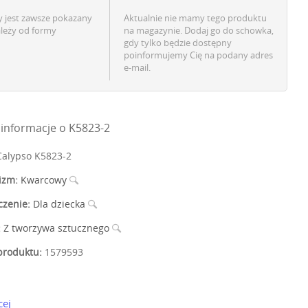
 jest zawsze pokazany
Aktualnie nie mamy tego produktu
ależy od formy
na magazynie. Dodaj go do schowka,
gdy tylko będzie dostępny
poinformujemy Cię na podany adres
e-mail.
informacje o K5823-2
alypso K5823-2
izm:
Kwarcowy
czenie:
Dla dziecka
:
Z tworzywa sztucznego
roduktu:
1579593
cej