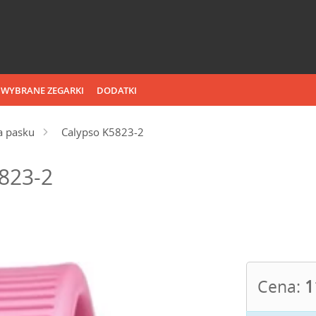
WYBRANE ZEGARKI
DODATKI
a pasku
Calypso K5823-2
5823-2
Cena:
1