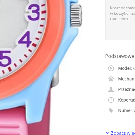
Koszt dostawy
w koszyku i z
transportu.
Podstawowe 
Model:
C
Mechan
Przezna
Koperta
Numer p
Zobacz wię