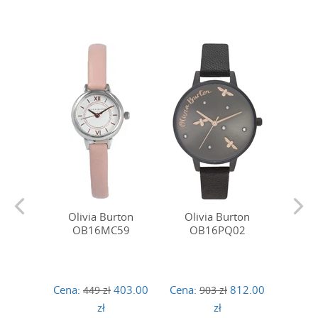
Olivia Burton
Olivia Burton
Oli
OB16MC59
OB16PQ02
O
Cena:
403.00
Cena:
812.00
Cena:
449 zł
903 zł
zł
zł