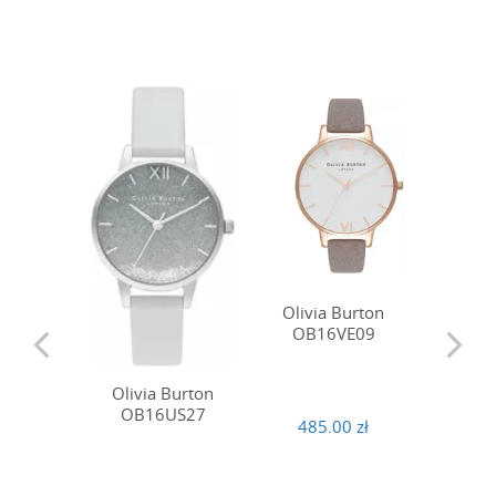
Olivia Burton
Olivi
OB16VE09
OB1
Olivia Burton
OB16US27
485.00 zł
689