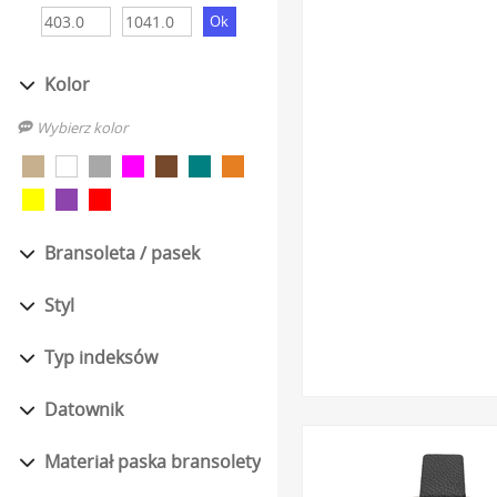
Dostępne w szerokiej g
Szkło mineralne o po
Kolor
odpornością na stłucz
Unikalne wzornictwo t
Wybierz kolor
malarskie kwiaty, mot
Szeroki wybór różnoro
Celestial, Tea Party, 
Bransoleta / pasek
Kupując, masz pewność, ż
Zapewniamy darmową i sz
Styl
wyjątkowy prezent.
Typ indeksów
Dlaczego warto
Datownik
Wybór damskiego zegarka 
Materiał paska bransolety
charakterystyczne dla tej
dzień. Ich klasyczna form