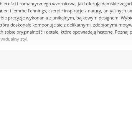
obiecości i romantycznego wzornictwa, jaki oferują damskie zegar
ett i Jemmę Fennings, czerpie inspiracje z natury, antycznych ta
 sobie precyzję wykonania z unikalnym, bajkowym designem. Wybi
tóra doskonale komponuje się z delikatnymi, zdobionymi motywa
h sobie oryginalność i detale, które opowiadają historię. Poznaj 
ywidualny styl.
echniczna i materiały w czasomierzach
zmy kwarcowe
Za precyzyjne odmierzanie czasu w zegarkach Oli
 Miyota. Są one cenione na całym świecie za swoją niezawodność, 
fania partnerem na co dzień.
lachetna 316L
Koperty zegarków wykonywane są z najwyższej jakości
skóry, odporny na korozję i zarysowania, co gwarantuje zachowani
ele modeli w odcieniach złota czy różowego złota pokrywanych 
apewnia ona niezwykłą trwałość koloru, jego jednolitą powierzch
ry
Komfort noszenia i klasyczny wygląd zapewniają paski wykonane