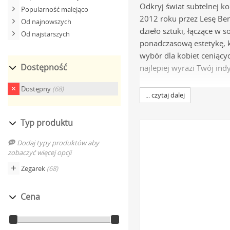
Odkryj świat subtelnej k
Popularność malejąco
2012 roku przez Lesę Benn
Od najnowszych
dzieło sztuki, łączące w
Od najstarszych
ponadczasową estetykę, k
wybór dla kobiet ceniącyc
Dostępność
najlepiej wyrazi Twój ind
Specyfikacja t
Dostępny
(68)
... czytaj dalej
Niezawodne mechani
Typ produktu
najczęściej produkcji
Dodaj typy produktów aby
czasomierz godnym zau
zobaczyć więcej opcji
Hipoalergiczna stal sz
Zegarek
(68)
pełni bezpieczny dla 
Trwałe powłoki PVD
Wi
Cena
Vapour Deposition). Z
Paski z naturalnej skó