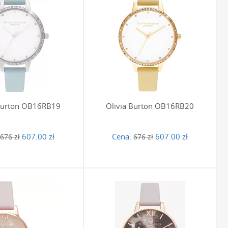
rzy wyjątkowy dodatek do stylizacji, który przyciąga
astelowych beżów i różów, przez klasyczną czerń i brąz, aż
u. Taki zegarek staje się nie tylko niezawodnym
 który subtelnie dopełnia zarówno codzienne, jak i bardziej
 Burton OB16RB19
Olivia Burton OB16RB20
konały sposób, aby uczynić prezent jeszcze bardziej
607.00 zł
Cena:
607.00 zł
676 zł
676 zł
arka zamienia go w pamiątkę na całe życie, która będzie
grawerowania zegarków
, aby stworzyć niepowtarzalny i pełen
 i subtelny charakter sprawia, że idealnie komponują się z
acjom lekkości i dziewczęcego uroku. Jednocześnie