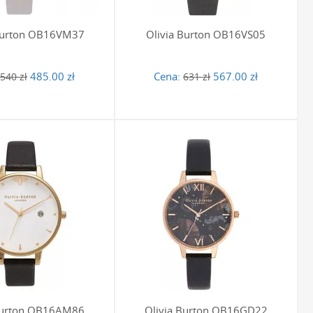
 Burton OB16VM37
Olivia Burton OB16VS05
485.00 zł
Cena:
567.00 zł
540 zł
631 zł
Burton OB16AM86
Olivia Burton OB16GD22