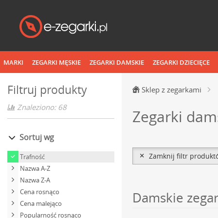
MARKI
ZEGARKI MĘSKIE
ZEGARKI DAMSKIE
ZEGARKI DZIECIĘCE
Filtruj produkty
Sklep z zegarkami
Znaleziono: 68
Zegarki dams
Sortuj wg
Zamknij filtr produk
Trafność
Nazwa A-Z
Nazwa Z-A
Cena rosnąco
Damskie zegark
Cena malejąco
Popularność rosnąco