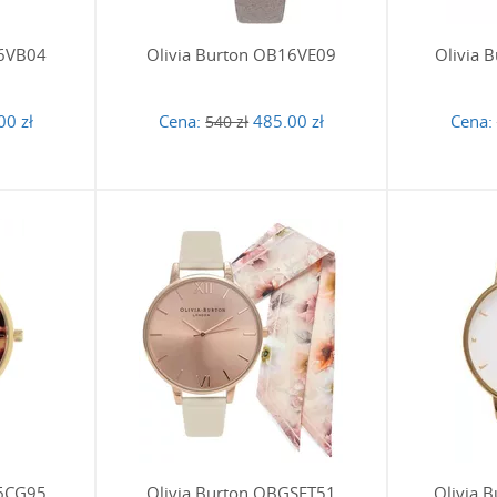
16VB04
Olivia Burton OB16VE09
Olivia
00 zł
Cena:
485.00 zł
Cena:
540 zł
16CG95
Olivia Burton OBGSET51
Olivia 