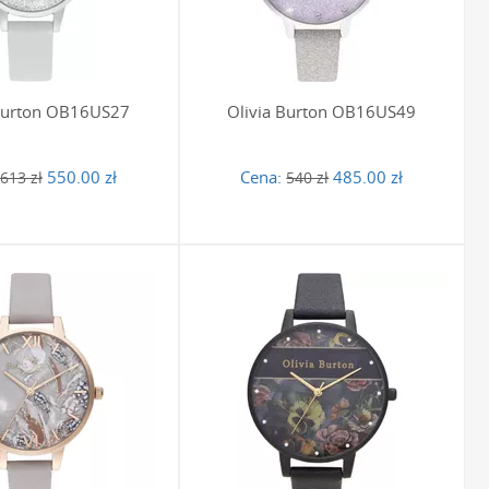
ielęgnacji zachowuje swój wygląd i właściwości przez długi
u z wodą i kosmetykami oraz regularne czyszczenie
 Burton OB16US27
Olivia Burton OB16US49
550.00 zł
Cena:
485.00 zł
613 zł
540 zł
1 ATM (10m) lub 3 ATM (30m). Oznacza to, że są one odporne
anurzania zegarka w wodzie, kąpieli oraz pływania z nim na