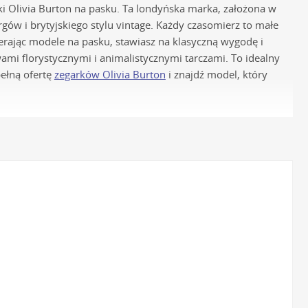
ki Olivia Burton na pasku. Ta londyńska marka, założona w
rgów i brytyjskiego stylu vintage. Każdy czasomierz to małe
erając modele na pasku, stawiasz na klasyczną wygodę i
mi florystycznymi i animalistycznymi tarczami. To idealny
pełną ofertę
zegarków Olivia Burton
i znajdź model, który
 Olivia Burton
via Burton odpowiadają japońskie mechanizmy kwarcowe,
dokładność chodu i długą żywotność, co czyni każdy
 chirurgicznej stali szlachetnej 316L. Materiał ten jest w
e nienagannego wyglądu zegarka przez wiele lat.
jest zaawansowaną technologicznie metodą PVD (Physical
nię oraz wysoką odporność na ścieranie.
 ze starannie selekcjonowanej, miękkiej skóry naturalnej.