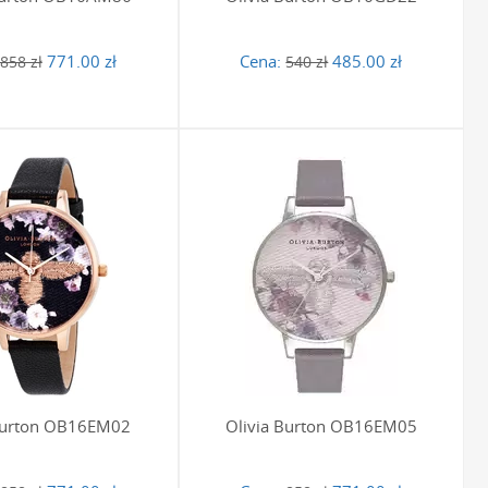
771.00 zł
Cena:
485.00 zł
858 zł
540 zł
 Burton OB16EM02
Olivia Burton OB16EM05