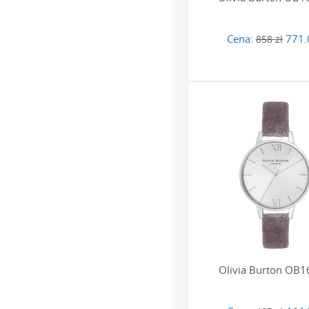
Cena:
771.
858 zł
Olivia Burton OB