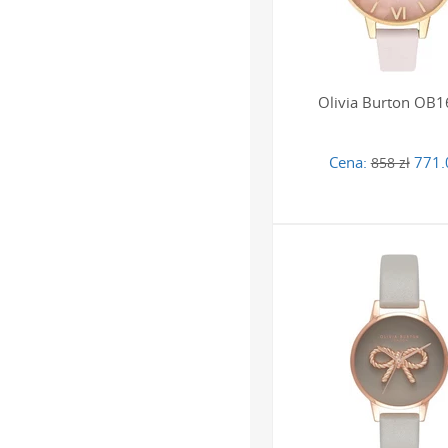
Czy skórzane pas
Tak, paski wykonywane są
czas. Aby zapewnić im ja
dedykowanymi preparata
Olivia Burton OB
Jaki jest stopie
Cena:
771.
858 zł
Większość damskich zega
na przypadkowe zachlapan
nadgarstku.