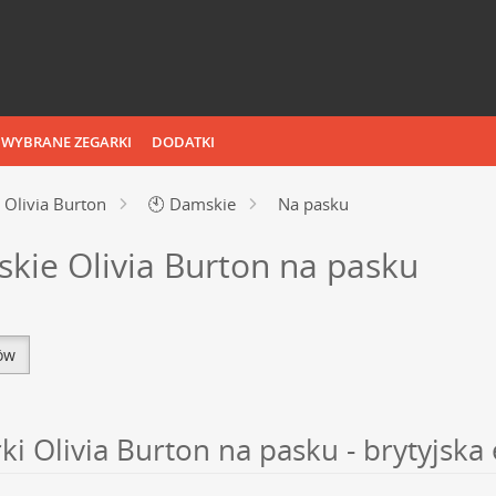
WYBRANE ZEGARKI
DODATKI
Olivia Burton
🕙
Damskie
Na pasku
kie Olivia Burton na pasku
tów
i Olivia Burton na pasku - brytyjsk