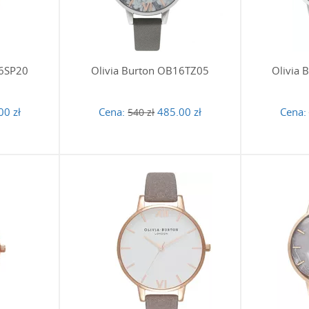
ki w zegarkach tej marki są wytrzymałe?
 z wysokogatunkowej skóry naturalnej, która przy odpowiedniej p
k najdłuższą żywotność, zaleca się unikanie nadmiernego kontakt
mi do skóry.
16SP20
Olivia Burton OB16TZ05
Olivia
ń wodoszczelności tych zegarków?
00 zł
Cena:
485.00 zł
Cena:
540 zł
rków Olivia Burton posiada klasę wodoszczelności na poziomie 
ia, np. podczas mycia rąk czy w deszczu. Należy jednak unikać z