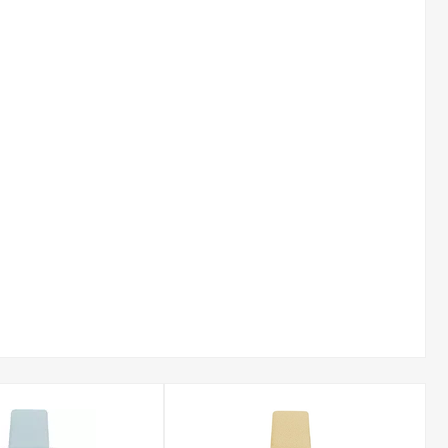
tarcz i pozwalają na łatwe dopasowanie zegarka do stylizacji.
 mineralne. Charakteryzuje się ono dużą elastycznością i
przed uszkodzeniami mechanicznymi.
ustrowane motywy na tarczach. Trójwymiarowe pszczoły,
tarzalnym dodatkiem.
ne gusta. Do najpopularniejszych należą m.in.: 3D Bee,
ą historię.
 polskiej dystrybucji i objęty autoryzowaną gwarancją.
firmowe pudełko, co czyni go gotowym pomysłem na
 Burton na pasku?
owtarzalnym, artystycznym stylem. Skórzane paski,
ształtu nadgarstka, zapewniając wygodę noszenia przez cały
ch naturą tarcz, które są znakiem rozpoznawczym brytyjskiej