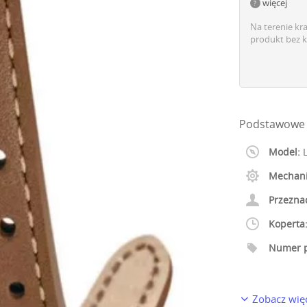
więcej
Na terenie kr
produkt bez k
Podstawowe 
Model:
L
Mechan
Przezna
Koperta
Numer p
Zobacz wię