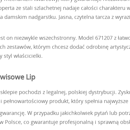
erta ze stali szlachetnej nadaje całości charakteru w
na damskim nadgarstku. Jasna, czytelna tarcza z wyra
jest on niezwykle wszechstronny. Model 671207 z łat
lnych zestawów, którym chcesz dodać odrobinę artystyc
styl właścicielki.
rwisowe Lip
lepie pochodzi z legalnej, polskiej dystrybucji. Zys
 i pełnowartościowy produkt, który spełnia najwyższ
ą gwarancję. W przypadku jakichkolwiek pytań lub po
 Polsce, co gwarantuje profesjonalną i sprawną ob