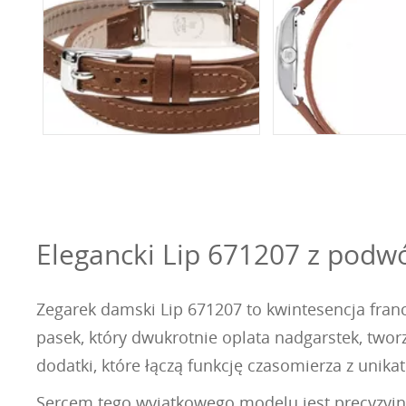
Elegancki Lip 671207 z podw
Zegarek damski Lip 671207 to kwintesencja franc
pasek, który dwukrotnie oplata nadgarstek, tworz
dodatki, które łączą funkcję czasomierza z uni
Sercem tego wyjątkowego modelu jest precyzyjn