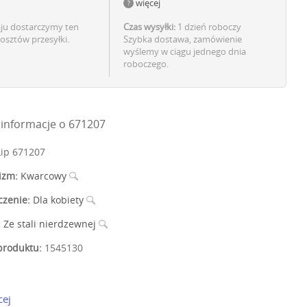
więcej
aju dostarczymy ten
Czas wysyłki:
1 dzień roboczy
osztów przesyłki.
Szybka dostawa, zamówienie
wyślemy w ciągu jednego dnia
roboczego.
informacje o 671207
ip 671207
izm:
Kwarcowy
czenie:
Dla kobiety
:
Ze stali nierdzewnej
roduktu:
1545130
cej