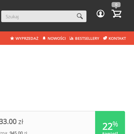
0
WYPRZEDAŻ
NOWOŚCI
BESTSELLERY
KONTAKT
33.00
zł
%
22
czna:
945.00
zł