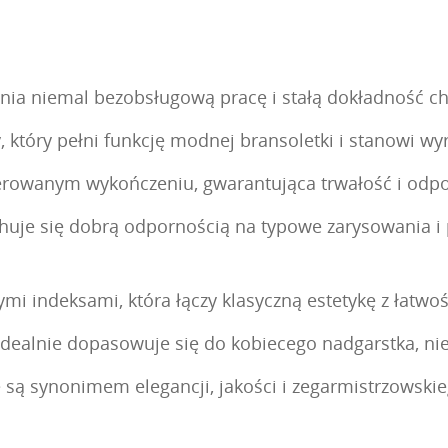
ia niemal bezobsługową pracę i stałą dokładność cho
który pełni funkcję modnej bransoletki i stanowi wyra
olerowanym wykończeniu, gwarantująca trwałość i odp
echuje się dobrą odpornością na typowe zarysowania 
ymi indeksami, która łączy klasyczną estetykę z łatwo
 idealnie dopasowuje się do kobiecego nadgarstka, nie
re są synonimem elegancji, jakości i zegarmistrzowski