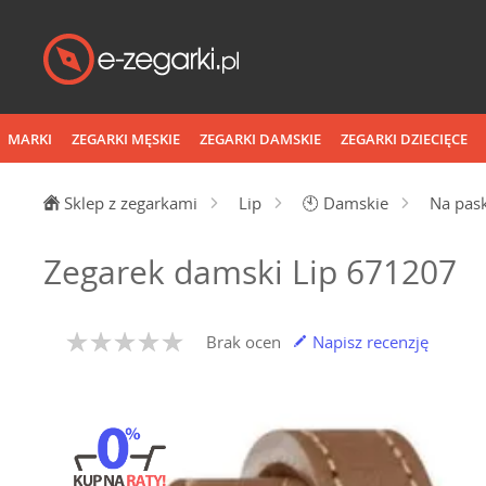
MARKI
ZEGARKI MĘSKIE
ZEGARKI DAMSKIE
ZEGARKI DZIECIĘCE
Sklep z zegarkami
Lip
🕙
Damskie
Na pas
Zegarek damski Lip 671207
Brak ocen
Napisz recenzję