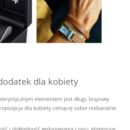
dodatek dla kobiety
akterystycznym elementem jest długi, brązowy
propozycja dla kobiety ceniącej sobie niebanalne
ść i dokładność wskazywania czasu, eliminując