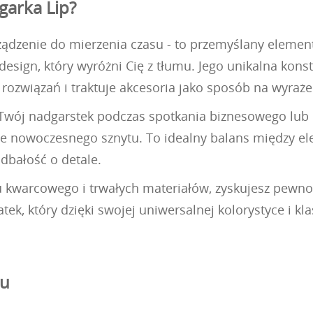
garka Lip?
ządzenie do mierzenia czasu - to przemyślany element 
design, który wyróżni Cię z tłumu. Jego unikalna ko
h rozwiązań i traktuje akcesoria jako sposób na wyraże
 Twój nadgarstek podczas spotkania biznesowego lub 
aje nowoczesnego sznytu. To idealny balans między e
 dbałość o detale.
warcowego i trwałych materiałów, zyskujesz pewność,
atek, który dzięki swojej uniwersalnej kolorystyce i k
ju