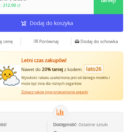
taniej!
z:
212.00
zł
Dodaj do koszyka
j cenę
Porównaj
Dodaj do schowka
Letni czas zakupów!
lato26
Nawet do
20% taniej
z kodem:
Wysokość rabatu uzależniona jest od danego modelu i
może być inna dla różnych zegarków.
Zobacz także inne przecenione zegarki
tis!
Dostępność:
Ostatnie sztuki