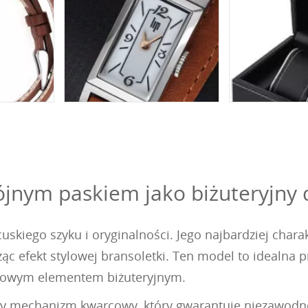
ójnym paskiem jako biżuteryjny 
uskiego szyku i oryginalności. Jego najbardziej char
ąc efekt stylowej bransoletki. Ten model to idealna 
katowym elementem biżuteryjnym.
y mechanizm kwarcowy, który gwarantuje niezawodno