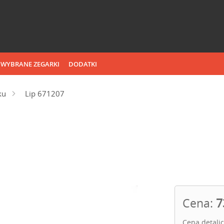
WYBRANE ZEGARKI
DODATKI
ku
Lip 671207
Cena:
7
Cena detali