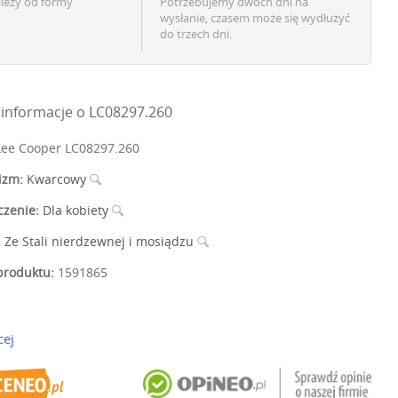
ależy od formy
Potrzebujemy dwóch dni na
wysłanie, czasem może się wydłużyć
do trzech dni.
informacje o LC08297.260
ee Cooper LC08297.260
izm:
Kwarcowy
czenie:
Dla kobiety
:
Ze Stali nierdzewnej i mosiądzu
roduktu:
1591865
cej