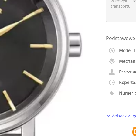
w koszyku i z
transportu.
Podstawowe 
Model:
L
Mechan
Przezna
Koperta
Numer p
Zobacz wię