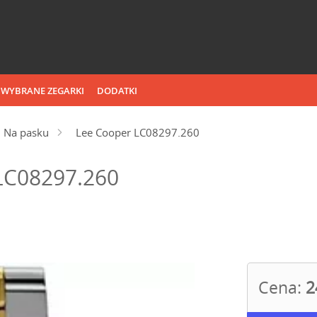
WYBRANE ZEGARKI
DODATKI
Na pasku
Lee Cooper LC08297.260
LC08297.260
Cena:
2