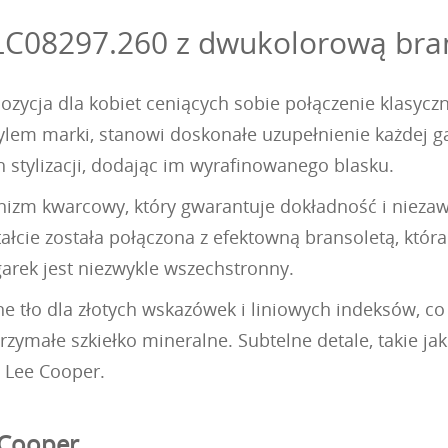
C08297.260 z dwukolorową brans
zycja dla kobiet ceniących sobie połączenie klasycz
lem marki, stanowi doskonałe uzupełnienie każdej ga
 stylizacji, dodając im wyrafinowanego blasku.
nizm kwarcowy, który gwarantuje dokładność i niezaw
ałcie została połączona z efektowną bransoletą, któ
garek jest niezwykle wszechstronny.
e tło dla złotych wskazówek i liniowych indeksów, co 
zymałe szkiełko mineralne. Subtelne detale, takie jak
n Lee Cooper.
 Cooper