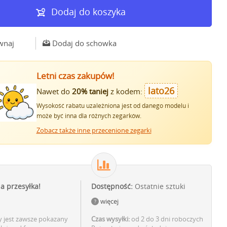
Dodaj do koszyka
wnaj
Dodaj do schowka
Letni czas zakupów!
lato26
Nawet do
20% taniej
z kodem:
Wysokość rabatu uzależniona jest od danego modelu i
może być inna dla różnych zegarków.
Zobacz także inne przecenione zegarki
ia przesyłka!
Dostępność:
Ostatnie sztuki
więcej
 jest zawsze pokazany
Czas wysyłki:
od 2 do 3 dni roboczych