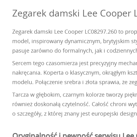
Zegarek damski Lee Cooper L
Zegarek damski Lee Cooper LC08297.260 to propo
model, inspirowany dynamicznym, brytyjskim sty
pasuje zarówno do formalnych, jak i codziennych
Sercem tego czasomierza jest precyzyjny mecha
nakręcania. Koperta o klasycznym, okrągłym kszt
modelu. Połączenie srebra i złota sprawia, że ze
Tarcza w głębokim, czarnym kolorze tworzy piękn
również doskonałą czytelność. Całość chroni wytr
o szczegóły, z której znany jest europejski desig
Oryginalność i pewność serwisu Lee