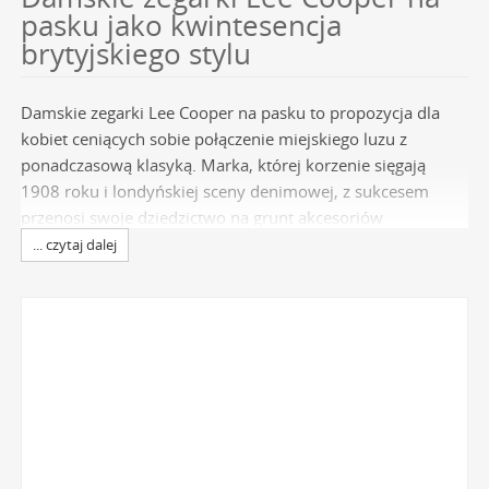
pasku jako kwintesencja
brytyjskiego stylu
Damskie zegarki Lee Cooper na pasku to propozycja dla
kobiet ceniących sobie połączenie miejskiego luzu z
ponadczasową klasyką. Marka, której korzenie sięgają
1908 roku i londyńskiej sceny denimowej, z sukcesem
przenosi swoje dziedzictwo na grunt akcesoriów
modowych. Czasomierze te nie są jedynie narzędziem do
... czytaj dalej
mierzenia czasu, lecz stanowią wyrazisty element stylizacji,
nawiązujący do autentyczności i swobody
charakterystycznej dla brytyjskiej mody ulicznej.
Wybierając modele na pasku, stawiasz na komfort,
wszechstronność i design, który doskonale odzwierciedla
dynamiczny tryb życia. W naszej ofercie znajdziesz
oryginalne
zegarki Lee Cooper
, które stanowią idealne
dopełnienie zarówno codziennych, jak i bardziej
formalnych zestawów.