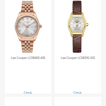
wdzięczny element garderoby. Modele na brązowym lub
czarnym skórzanym pasku fantastycznie komponują się z
jeansami, białym t-shirtem i ramoneską, nawiązując do
denimowego DNA marki. Z kolei zegarki z jasną tarczą i
pastelowym paskiem będą idealnym uzupełnieniem letnich
sukienek czy eleganckich koszul. Możliwość łatwej
wymiany paska pozwala na eksperymentowanie i
dopasowanie jednego zegarka do wielu różnych zestawów,
od casualowych po smart casual.
Lee Cooper LC08400.430
Lee Cooper LC08392.432
Opinie użytkowniczek o zegarkach
marki Lee Cooper
Klientki, które zdecydowały się na zakup damskich
zegarków Lee Cooper, najczęściej chwalą je za doskonały
stosunek jakości do ceny oraz unikalny, modowy design. W
Cena:
Cena:
recenzjach często podkreślana jest niezawodność
270.00 zł
250.00 zł
japońskich mechanizmów oraz komfort noszenia,
zwłaszcza w przypadku modeli na pasku. Użytkowniczki