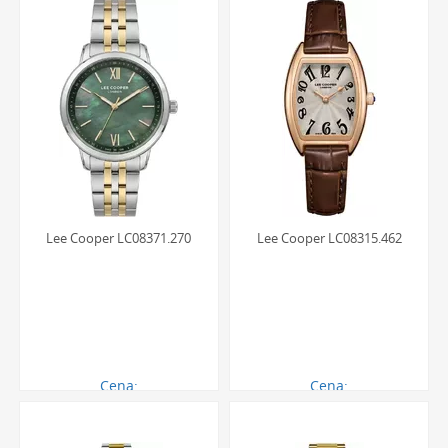
Czy pasek w zegarku Lee Cooper można
samodzielnie wymienić?
Tak, większość modeli zegarków Lee Cooper posiada paski
mocowane za pomocą standardowych teleskopów.
Umożliwia to łatwą i samodzielną wymianę paska w
domowych warunkach. Dzięki temu można dowolnie
personalizować wygląd zegarka, zmieniając paski w
zależności od nastroju, pory roku czy konkretnej stylizacji.
Lee Cooper LC08371.270
Lee Cooper LC08315.462
Jaki jest poziom wodoszczelności tych
modeli?
Damskie zegarki Lee Cooper na pasku posiadają zazwyczaj
klasę wodoszczelności na poziomie 3 ATM (30 metrów) lub
5 ATM (50 metrów). Oznacza to, że są one w pełni odporne
na przypadkowe zachlapania podczas mycia rąk, deszcz czy
Cena:
Cena:
podwyższoną wilgotność powietrza. Zapewnia to
270.00 zł
270.00 zł
bezpieczeństwo i komfort podczas codziennych