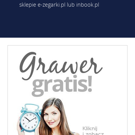
sklepie e-zegarki.pl lub inbook.pl