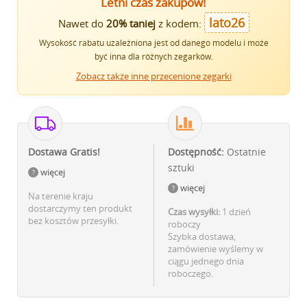
Letni czas zakupów!
lato26
Nawet do
20% taniej
z kodem:
Wysokość rabatu uzależniona jest od danego modelu i może
być inna dla różnych zegarków.
Zobacz także inne przecenione zegarki
Dostawa Gratis!
Dostępność:
Ostatnie
sztuki
więcej
więcej
Na terenie kraju
dostarczymy ten produkt
Czas wysyłki:
1 dzień
bez kosztów przesyłki.
roboczy
Szybka dostawa,
zamówienie wyślemy w
ciągu jednego dnia
roboczego.