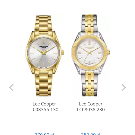
Lee 
Lee Cooper
Lee Cooper
LC07
LC08356.130
LC08038.230
360
270.00 zł
350.00 zł