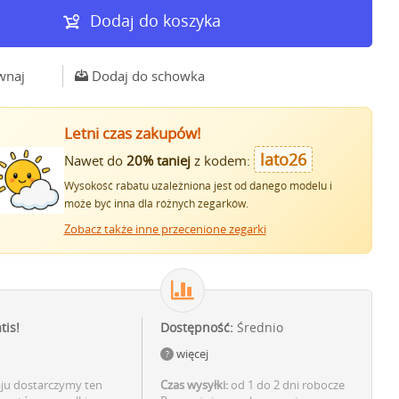
Dodaj do koszyka
wnaj
Dodaj do schowka
Letni czas zakupów!
lato26
Nawet do
20% taniej
z kodem:
Wysokość rabatu uzależniona jest od danego modelu i
może być inna dla różnych zegarków.
Zobacz także inne przecenione zegarki
tis!
Dostępność:
Średnio
więcej
aju dostarczymy ten
Czas wysyłki:
od 1 do 2 dni robocze