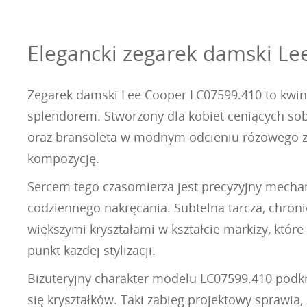
Elegancki zegarek damski Lee
Zegarek damski Lee Cooper LC07599.410 to kwint
splendorem. Stworzony dla kobiet ceniących sob
oraz bransoleta w modnym odcieniu różowego złot
kompozycję.
Sercem tego czasomierza jest precyzyjny mecha
codziennego nakręcania. Subtelna tarcza, chron
większymi kryształami w kształcie markizy, które
punkt każdej stylizacji.
Biżuteryjny charakter modelu LC07599.410 podkr
się kryształków. Taki zabieg projektowy sprawia,