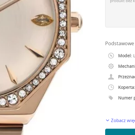
produkt bez k
Podstawowe 
Model:
L
Mechan
Przezna
Koperta
Numer p
Zobacz wię