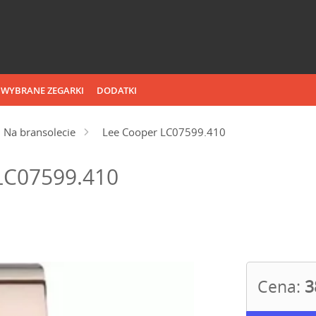
WYBRANE ZEGARKI
DODATKI
Na bransolecie
Lee Cooper LC07599.410
LC07599.410
Cena:
3