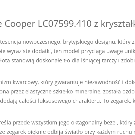
 Cooper LC07599.410 z kryształ
esencja nowoczesnego, brytyjskiego designu, który z 
ie wyraziste dodatki, ten model przyciąga uwagę uni
a stanowią doskonałe tło dla lśniącej tarczy i zdobi
nizm kwarcowy, który gwarantuje niezawodność i dok
iona przez elastyczne szkiełko mineralne, została o
 dodają całości luksusowego charakteru. To zegarek, k
eśla przede wszystkim jego oktagonalny bezel, który
 że zegarek pięknie odbija światło przy każdym ruchu