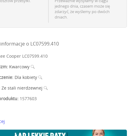
osztów przesyłki.
Przeważnie wysyłamy w ciągu
jednego dnia, czasem może się
zdarzyć, że wyślemy po dwóch
dniach.
informacje o LC07599.410
ee Cooper LC07599.410
izm:
Kwarcowy
czenie:
Dla kobiety
:
Ze stali nierdzewnej
roduktu:
1577603
cej