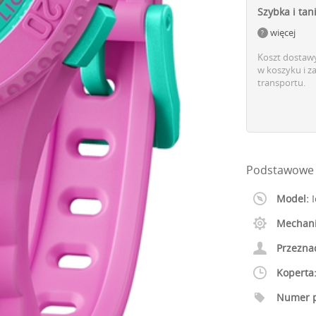
Szybka i tan
więcej
Koszt dostawy
w koszyku i z
transportu.
Podstawowe 
Model:
I
Mechan
Przezna
Koperta
Numer p