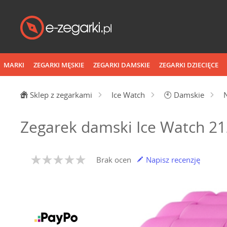
MARKI
ZEGARKI MĘSKIE
ZEGARKI DAMSKIE
ZEGARKI DZIECIĘCE
Sklep z zegarkami
Ice Watch
🕙
Damskie
Zegarek damski Ice Watch 2
Brak ocen
Napisz recenzję