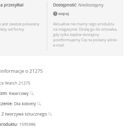
ia przesyłka!
Dostępność:
Niedostępny
więcej
 jest zawsze pokazany
Aktualnie nie mamy tego produktu
ależy od formy
na magazynie. Dodaj go do schowka,
gdy tylko będzie dostępny
poinformujemy Cię na podany adres
e-mail.
informacje o 21275
ce Watch 21275
izm:
Kwarcowy
czenie:
Dla kobiety
:
Z tworzywa sztucznego
roduktu:
1595986