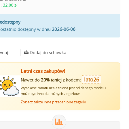
z:
32.00
zł
iedostępny
 ostatnio dostępny w dniu
2026-06-06
wnaj
Dodaj do schowka
Letni czas zakupów!
lato26
Nawet do
20% taniej
z kodem:
Wysokość rabatu uzależniona jest od danego modelu i
może być inna dla różnych zegarków.
Zobacz także inne przecenione zegarki