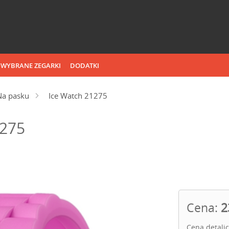
WYBRANE ZEGARKI
DODATKI
Na pasku
Ice Watch 21275
1275
Cena:
2
Cena detali