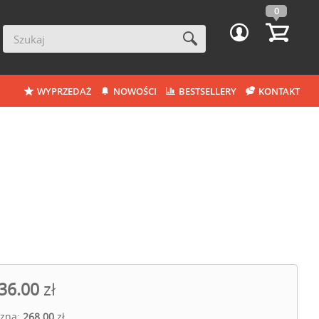
0
WYPRZEDAŻ
NOWOŚCI
BESTSELLERY
KONTAKT
36.00
zł
czna:
268.00
zł