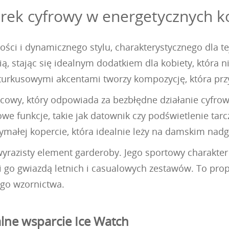
rek cyfrowy w energetycznych k
ści i dynamicznego stylu, charakterystycznego dla tej
ą, stając się idealnym dodatkiem dla kobiety, która 
turkusowymi akcentami tworzy kompozycję, która przyci
owy, który odpowiada za bezbłędne działanie cyfrowe
we funkcje, takie jak datownik czy podświetlenie tar
zymałej kopercie, która idealnie leży na damskim nadg
 wyrazisty element garderoby. Jego sportowy charakte
i go gwiazdą letnich i casualowych zestawów. To prop
ego wzornictwa.
alne wsparcie Ice Watch