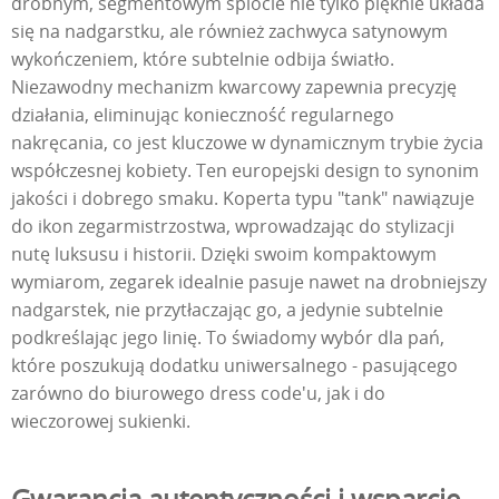
drobnym, segmentowym splocie nie tylko pięknie układa
się na nadgarstku, ale również zachwyca satynowym
wykończeniem, które subtelnie odbija światło.
Niezawodny mechanizm kwarcowy zapewnia precyzję
działania, eliminując konieczność regularnego
nakręcania, co jest kluczowe w dynamicznym trybie życia
współczesnej kobiety. Ten europejski design to synonim
jakości i dobrego smaku. Koperta typu "tank" nawiązuje
do ikon zegarmistrzostwa, wprowadzając do stylizacji
nutę luksusu i historii. Dzięki swoim kompaktowym
wymiarom, zegarek idealnie pasuje nawet na drobniejszy
nadgarstek, nie przytłaczając go, a jedynie subtelnie
podkreślając jego linię. To świadomy wybór dla pań,
które poszukują dodatku uniwersalnego - pasującego
zarówno do biurowego dress code'u, jak i do
wieczorowej sukienki.
Gwarancja autentyczności i wsparcie