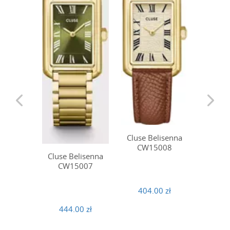
Cluse Belisenna
Cluse 
CW15008
CG
Cluse Belisenna
CW15007
404.00 zł
504
444.00 zł