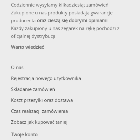
Codziennie wysyłamy kilkadziesiąt zamówień
Jak dokładnie działa mechanizm
kwarcowy w zegarkach Cluse?
Zakupione u nas produkty posiadają gwarancję
producenta
oraz cieszą się dobrymi opiniami
Mechanizm kwarcowy to precyzyjny system oparty na
Każdy zakupiony u nas zegarek na rękę pochodzi z
zjawisku piezoelektrycznym. Bateria dostarcza energię do
oficjalnej dystrybucji
układu scalonego, który pobudza kryształ kwarcu do drgań o
Warto wiedzieć
stałej częstotliwości 32 768 razy na sekundę. Mikroprocesor
dzieli te drgania, uzyskując idealny, jednosekundowy impuls.
Impuls ten jest przekazywany do miniaturowego silnika
O nas
krokowego, który porusza przekładnią zębatą, a ta z kolei
Rejestracja nowego użytkownika
wprawia w ruch wskazówki, zapewniając niezwykle dokładny
pomiar czasu.
Składanie zamówień
Koszt przesyłki oraz dostawa
Czym jest powłoka PVD i czy jest trwała?
Czas realizacji zamówienia
PVD (Physical Vapour Deposition) to nowoczesna metoda
barwienia metali w próżni. Cząsteczki twardego materiału, np.
Zobacz jak kupować taniej
azotku tytanu, są odparowywane i osadzane na powierzchni
Twoje konto
stalowej koperty i bransolety, tworząc cienką, ale niezwykle