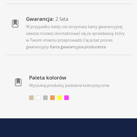
Gwarancja:
2 lata
W przypadku kiedy nie otrzymasz karty gwarancyjnej
zawsze możesz skontaktować się ze sprzedawcą, który
w Twoim imieniu przeprowadzi Cię przez proces
gwarancyjny
Karta gwarancyjna producenta
Paleta kolorów
Wyszukaj produkty podobne kolorystycznie